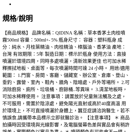
規格/說明
【商品規格】 品牌名稱：QIDINA 名稱：草本香茅土肉桂噴
霧500ml 容量：500ml+- 5% 瓶身尺寸： 容器：塑料瓶身 成
分：純水、月桂葉精油、肉桂精油、樟腦油、香茅油 產地：
台灣 有效期限：5年 製造日期：標示於瓶身 使用方法：直接
噴灑於環境四周，同時多處噴灑，清新效果更佳 也可加水稀
釋擦拭地板、桌面等，每次噴灑時間可達 24 小時。 用途/適用
範圍： 1.門窗、房間、客廳、儲藏室、辦公室、倉庫、登山、
垂釣、露營、室內、鞋內、牆角、陰暗處、戶外等場所。 2.可
消除廚房、廁所、垃圾桶、廚餘桶..等異味。 3.清潔地板時，
可加水稀釋使用。 注意事項：請置放於兒童無法觸及之處，
不可服用，需置於陰涼處，避免陽光直射或高於40度高溫 用
於環境上，不可直接噴灑於身體上，蠶豆症請洽詢醫生，若不
慎誤食,請攜帶本品標示立即就醫診治。 【注意事項】 ＊ 商品
拍攝時因受環境與光線影響，及電腦螢幕色差與實品會有稍許
誤差，實際顏色以實品為準。 ＊ 噴頭顏色有可能會不一樣。