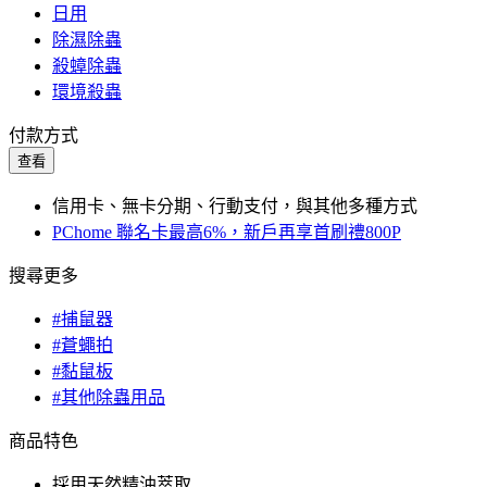
日用
除濕除蟲
殺蟑除蟲
環境殺蟲
付款方式
查看
信用卡、無卡分期、行動支付，與其他多種方式
PChome 聯名卡最高6%，新戶再享首刷禮800P
搜尋更多
#捕鼠器
#蒼蠅拍
#黏鼠板
#其他除蟲用品
商品特色
採用天然精油萃取