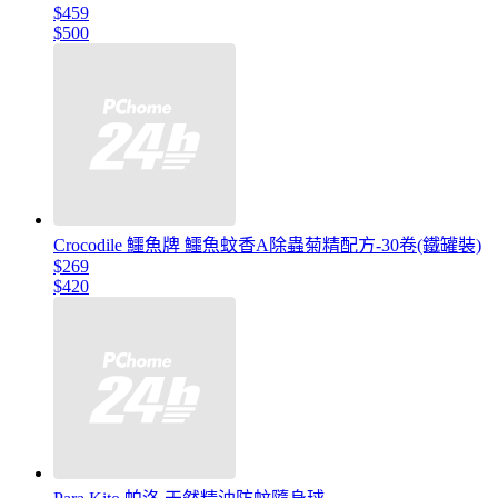
$459
$500
Crocodile 鱷魚牌 鱷魚蚊香A除蟲菊精配方-30卷(鐵罐裝)
$269
$420