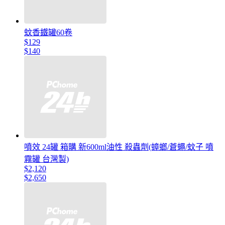
蚊香鐵罐60卷
$129
$140
噴效 24罐 箱購 新600ml油性 殺蟲劑(蟑螂/蒼蠅/蚊子 噴
霧罐 台灣製)
$2,120
$2,650