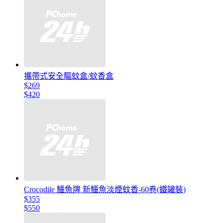
攜帶式安全驅蚊盒/蚊香盒
$269
$420
Crocodile 鱷魚牌 新鱷魚淡煙蚊香-60卷(鐵罐裝)
$355
$550