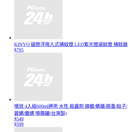
KINYO 磁懸浮吸入式捕蚊燈 LED紫光燈滅蚊燈 捕蚊器
$795
噴效 4入組600ml通用 水性 殺蟲劑 蟑螂/螞蟻/跳蚤/蚊子/
蒼蠅/塵螨 噴霧罐(台灣製)
$549
$599