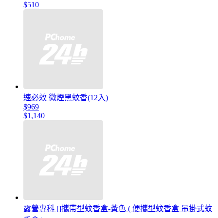
$510
速必效 微煙黑蚊香(12入)
$969
$1,140
露營專科 []攜帶型蚊香盒-黃色 ( 便攜型蚊香盒 吊掛式蚊