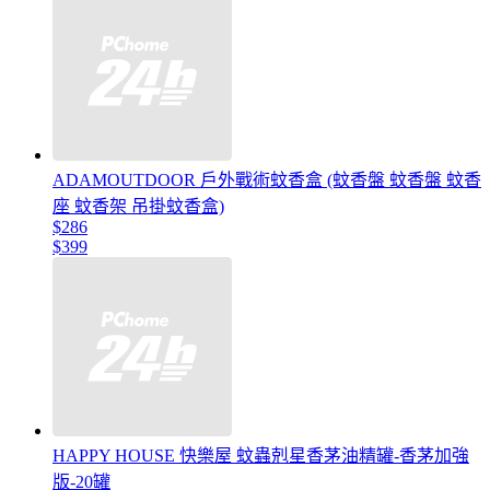
ADAMOUTDOOR 戶外戰術蚊香盒 (蚊香盤 蚊香盤 蚊香
座 蚊香架 吊掛蚊香盒)
$286
$399
HAPPY HOUSE 快樂屋 蚊蟲剋星香茅油精罐-香茅加強
版-20罐