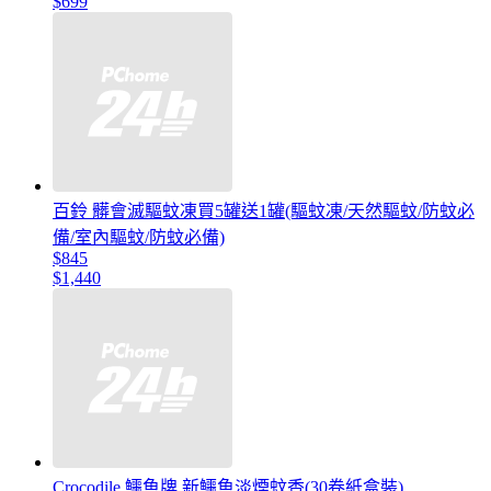
$699
百鈴 髒會滅驅蚊凍買5罐送1罐(驅蚊凍/天然驅蚊/防蚊必
備/室內驅蚊/防蚊必備)
$845
$1,440
Crocodile 鱷魚牌 新鱷魚淡煙蚊香(30卷紙盒裝)