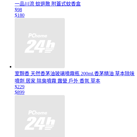
一品川流 蚊退散 附蓋式蚊香盒
$98
$180
室翲香 天然香茅油玻璃噴霧瓶 200ml.香茅精油 草本除味
噴劑 居家 除臭噴霧 露營 戶外 香氛 草本
$229
$899