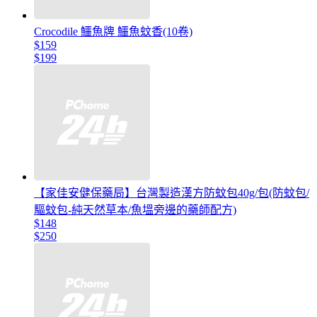
Crocodile 鱷魚牌 鱷魚蚊香(10卷)
$159
$199
【家佳安健保藥局】台灣製造漢方防蚊包40g/包(防蚊包/
驅蚊包-純天然草本/魚塭旁邊的藥師配方)
$148
$250