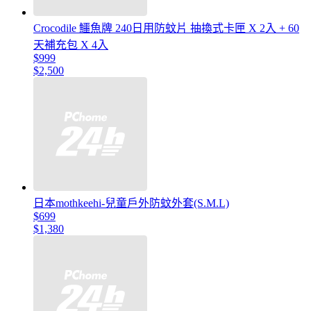
Crocodile 鱷魚牌 240日用防蚊片 抽換式卡匣 X 2入 + 60
天補充包 X 4入
$999
$2,500
日本mothkeehi-兒童戶外防蚊外套(S.M.L)
$699
$1,380