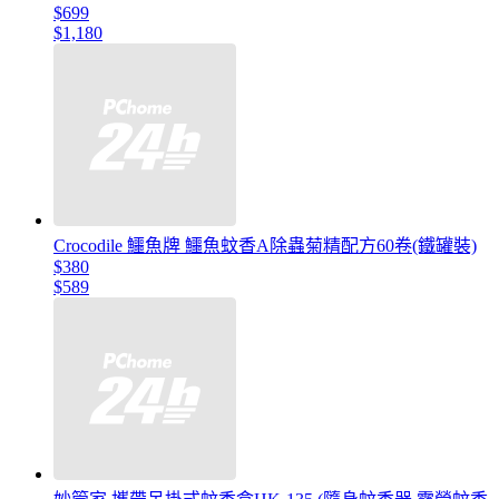
$699
$1,180
Crocodile 鱷魚牌 鱷魚蚊香A除蟲菊精配方60卷(鐵罐裝)
$380
$589