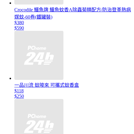
Crocodile 鱷魚牌 鱷魚蚊香A除蟲菊精配方/防治登革熱病
媒蚊-60卷(鐵罐裝)
$380
$590
一品川流 蚊嘜來 可攜式蚊香盒
$118
$250