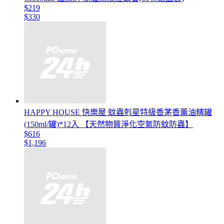
$219
$330
HAPPY HOUSE 快樂屋 蚊蟲剋星特級香茅香薰油精罐
(150ml/罐)*12入 【天然物質淨化空氣防蚊防蟲】
$616
$1,196