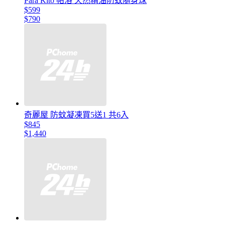
Para Kito 帕洛 天然精油防蚊隨身球
$599
$790
奇麗屋 防蚊凝凍買5送1 共6入
$845
$1,440