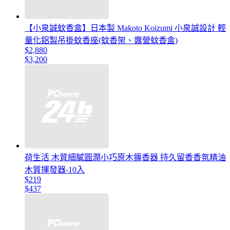
【小泉誠蚊香盒】日本製 Makoto Koizumi 小泉誠設計 輕
量化鋁製吊掛蚊香座(蚊香架、露營蚊香盒)
$2,880
$3,200
荷生活 木質細膩圓潤小巧原木擴香器 持久留香香氛精油
木質揮發器-10入
$219
$437