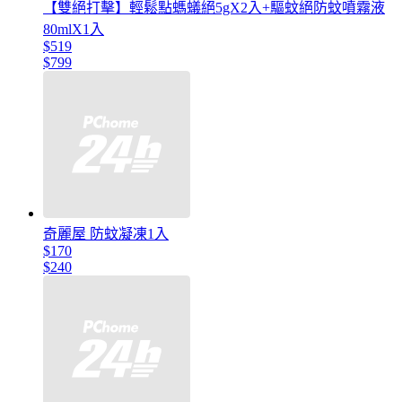
【雙絕打擊】輕鬆點螞蟻絕5gX2入+驅蚊絕防蚊噴霧液
80mlX1入
$519
$799
奇麗屋 防蚊凝凍1入
$170
$240