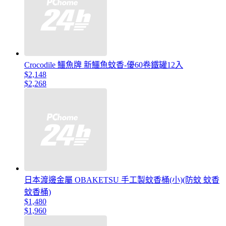
Crocodile 鱷魚牌 新鱷魚蚊香-優60卷鐵罐12入
$2,148
$2,268
日本渡邊金屬 OBAKETSU 手工製蚊香桶(小)(防蚊 蚊香
蚊香桶)
$1,480
$1,960