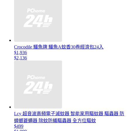
Crocodile 鱷魚牌 鱷魚A蚊香30卷經濟包24入
$1,936
$2,136
Lcy 超音波高頻電子滅蚊器 智能家用驅蚊器 驅蟲器 防
蟑螂蒼蠅器 除蚊防蟻驅蟲器 全方位驅蚊
$499