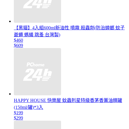
【黑貓】4入組600ml新油性 噴霧 殺蟲劑(防治蟑螂 蚊子
蒼蠅 螞蟻 跳蚤 台灣製)
$460
$609
HAPPY HOUSE 快樂屋 蚊蟲剋星特級香茅香薰油精罐
(150ml/罐)*3入
$199
$299