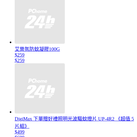
艾樂氛防蚊凝膠100G
$259
$259
DigiMax 下單贈好禮照明光波驅蚊燈片 UP-4R2 《超值 5
片組》
$499