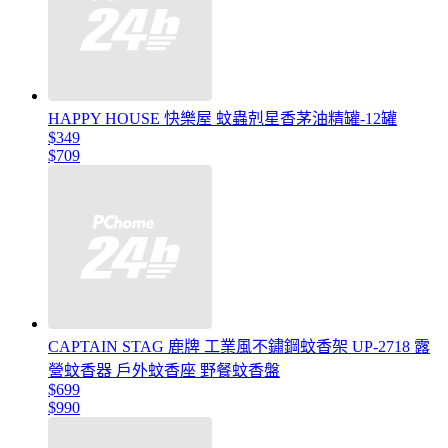
HAPPY HOUSE 快樂屋 蚊蟲剋星香茅油精罐-12罐
$349
$709
CAPTAIN STAG 鹿牌 工業風不鏽鋼蚊香架 UP-2718 露
營蚊香器 戶外蚊香座 野餐蚊香盤
$699
$990