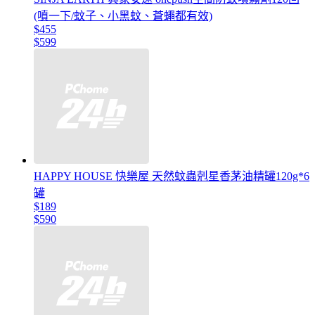
(噴一下/蚊子、小黑蚊、蒼蠅都有效)
$455
$599
HAPPY HOUSE 快樂屋 天然蚊蟲剋星香茅油精罐120g*6
罐
$189
$590