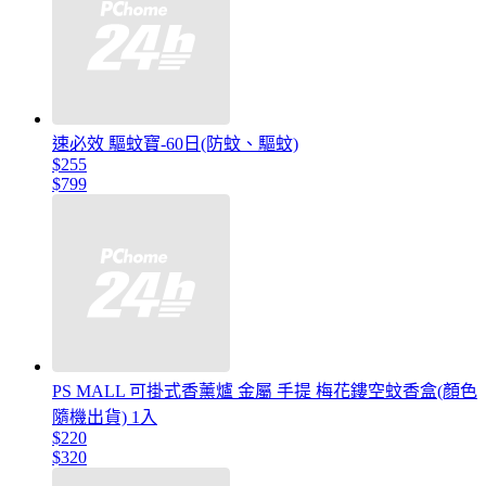
速必效 驅蚊寶-60日(防蚊、驅蚊)
$255
$799
PS MALL 可掛式香薰爐 金屬 手提 梅花鏤空蚊香盒(顏色
隨機出貨) 1入
$220
$320