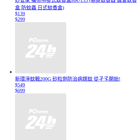
妙管家 攜帶吊掛式蚊香盒HK-135 (隨身蚊香器 露營蚊香
盒 防蚊蟲 日式蚊香盒)
$139
$299
新環淨蚊戰200G 砂粒劑防治病媒蚊 從孑孓開始!
$549
$699