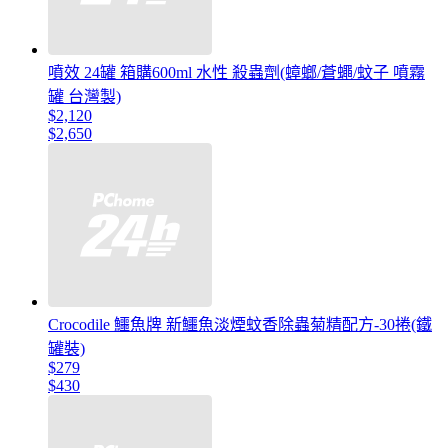
噴效 24罐 箱購600ml 水性 殺蟲劑(蟑螂/蒼蠅/蚊子 噴霧
罐 台灣製)
$2,120
$2,650
Crocodile 鱷魚牌 新鱷魚淡煙蚊香除蟲菊精配方-30捲(鐵
罐裝)
$279
$430