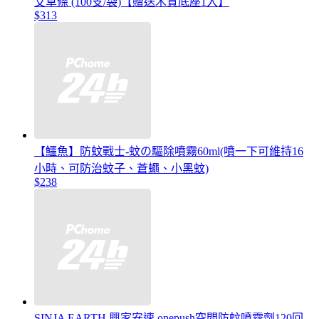
艾草條 (100支/袋)【贈送木質底座1入】
$313
【鱷魚】防蚊戰士-蚊の驅除噴霧60ml(噴一下可維持16
小時、可防治蚊子、蒼蠅、小黑蚊)
$238
SINJA EARTH 興家安速 onepush空間防蚊噴霧劑120回