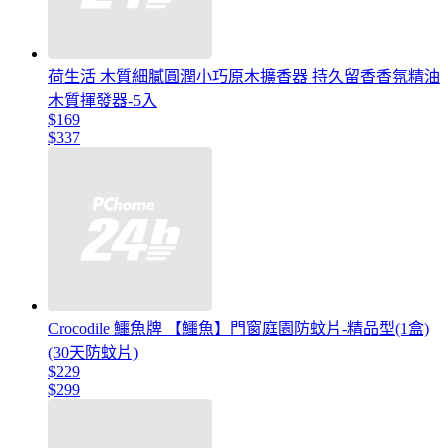
荷生活 木質細膩圓潤小巧原木擴香器 持久留香香氛精油
木質揮發器-5入
$169
$337
Crocodile 鱷魚牌 【鱷魚】門窗庭園防蚊片-精品型(1盒)
(30天防蚊片)
$229
$299