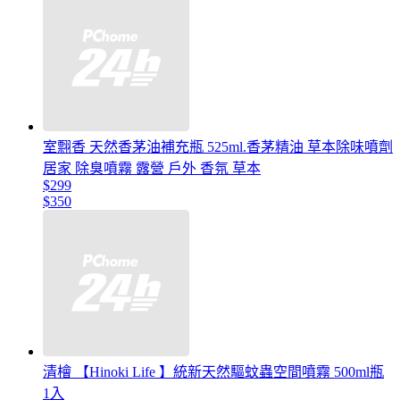
室翲香 天然香茅油補充瓶 525ml.香茅精油 草本除味噴劑
居家 除臭噴霧 露營 戶外 香氛 草本
$299
$350
清檜 【Hinoki Life 】統新天然驅蚊蟲空間噴霧 500ml瓶
1入