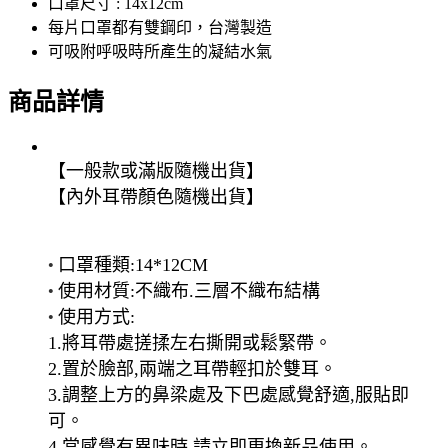
口罩尺寸 : 14x12cm
每片口罩都有雙鋼印，台灣製造
可吸附呼吸時所產生的凝結水氣
商品詳情
【
一般款或滿版隨機出貨
】
【內外耳帶顏色隨機出貨】
•
口罩種類:14*12CM
•
使用材質:不織布.三層不織布結構
•
使用方式:
1.將耳帶處搓揉左右撕開或鬆緊帶。
2.置於臉部,兩端之耳帶輕扣於雙耳
。
3.調整上方的鼻梁處及下巴處感覺舒適,服貼即
可
。
4.當感覺有異味時,請立即更換新品使用
。