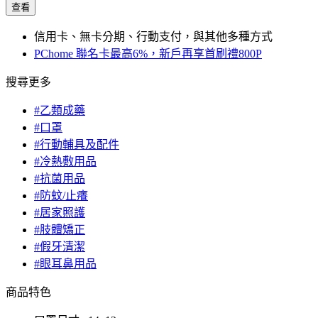
查看
信用卡、無卡分期、行動支付，與其他多種方式
PChome 聯名卡最高6%，新戶再享首刷禮800P
搜尋更多
#乙類成藥
#口罩
#行動輔具及配件
#冷熱敷用品
#抗菌用品
#防蚊/止癢
#居家照護
#肢體矯正
#假牙清潔
#眼耳鼻用品
商品特色