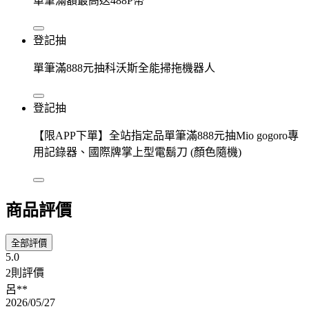
單筆滿額最高送488P幣
登記抽
單筆滿888元抽科沃斯全能掃拖機器人
登記抽
【限APP下單】全站指定品單筆滿888元抽Mio gogoro專
用記錄器、國際牌掌上型電鬍刀 (顏色隨機)
商品評價
全部評價
5.0
2則評價
呂**
2026/05/27