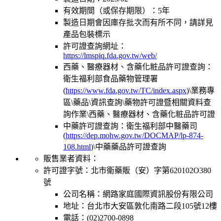
有效期間（或保存期限）：
5年
製造日期會因庫存批次而有所不同，請詳見
產品包裝標示
許可證查詢網址：
https://lmspiq.fda.gov.tw/web/
西藥、醫療器材、含藥化粧品許可證查詢：
衛生福利部食品藥物管理署
(
https://www.fda.gov.tw/TC/index.aspx
)\業務專
區\藥品\資訊查詢\藥物許可證暨相關資料查
詢作業\西藥、醫療器材、含藥化粧品許可證
中藥許可證查詢：衛生福利部中醫藥司
(
https://dep.mohw.gov.tw/DOCMAP/lp-874-
108.html
)\中藥藥品許可證查詢
販售業者資料：
許可證字號：北市衛藥販（安）字第620102O380
號
公司名稱：網路家庭國際資訊股份有限公司
地址：台北市大安區敦化南路二段105號12樓
電話：(02)2700-0898