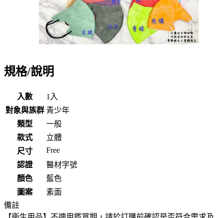
規格/說明
入數
1入
對象與族群
青少年
類型
一般
款式
立體
Free
尺寸
認證
醫材字號
顏色
藍色
圖案
素面
備註
【衛生用品】不適用鑑賞期，請於訂購前確認是否符合需求及