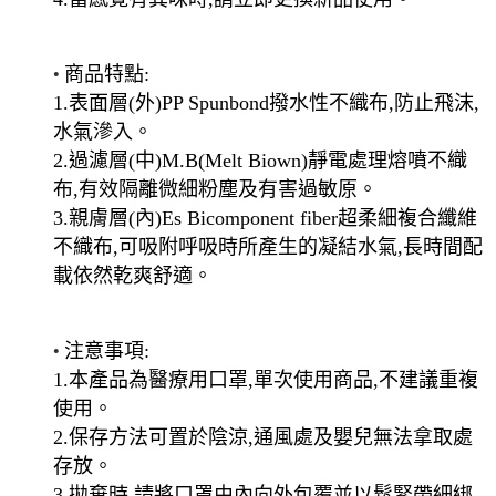
•
商品特點:
1.表面層(外)PP Spunbond撥水性不織布,防止飛沫,
水氣滲入
。
2.過濾層(中)M.B(Melt Biown)靜電處理熔噴不織
布,有效隔離微細粉塵及有害過敏原
。
3.親膚層(內)Es Bicomponent fiber超柔細複合纖維
不織布,可吸附呼吸時所產生的凝結水氣,長時間配
載依然乾爽舒適
。
•
注意事項:
1.本產品為醫療用口罩,單次使用商品,不建議重複
使用
。
2.保存方法可置於陰涼,通風處及嬰兒無法拿取處
存放
。
3.拋棄時,請將口罩由內向外包覆並以鬆緊帶細綁