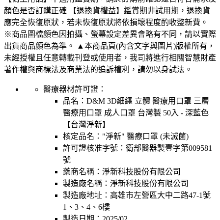
顏色是否訂購正確 【退換貨權益】鑑賞期非試用期，退換貨
應完全恢復原狀，若未恢復原狀將依損壞程度酌收整新費。
※商品圖檔顏色因拍攝、螢幕設定差異會略有不同，請以實際
出貨商品顏色為準。 ▲本商品頁(內含文字與圖片)版權所有，
未經授權且任意轉載刊登或使用者，我司將進行相關智慧財產
著作權與商標法及商業法的追訴權利，請勿以身試法。
醫療器材許可證：
品名：
D&M 3D細繩 立體 醫療用口罩 三層
醫療用口罩 成人口罩 台灣製 50入 - 深藍色
【台灣淨新】
核定品名：
"淨新" 醫療口罩 (未滅菌)
許可證核准字號：
衛部醫器製壹字第009581
號
藥商名稱：
淨新科技股份有限公司
製造廠名稱：
淨新科技股份有限公司
製造廠地址：
高雄市左營區大中二路47-1號
1、3、4、6樓
製造日期：
2025/02