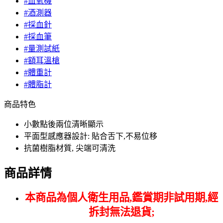
#血氧機
#酒測器
#採血針
#採血筆
#量測試紙
#額耳溫槍
#體重計
#體脂計
商品特色
小數點後兩位清晰顯示
平面型感應器設計: 貼合舌下,不易位移
抗菌樹脂材質, 尖端可清洗
商品詳情
本商品為個人衛生用品,鑑賞期非試用期,經
拆封無法退貨;