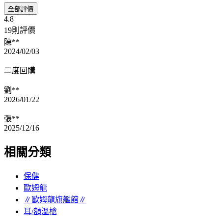
全部評價
4.8
19則評價
陳**
2024/02/03
二度回購
劉**
2026/01/22
張**
2025/12/16
相關分類
保健
歐姆龍
∥歐姆龍旗艦館∥
耳/額溫槍