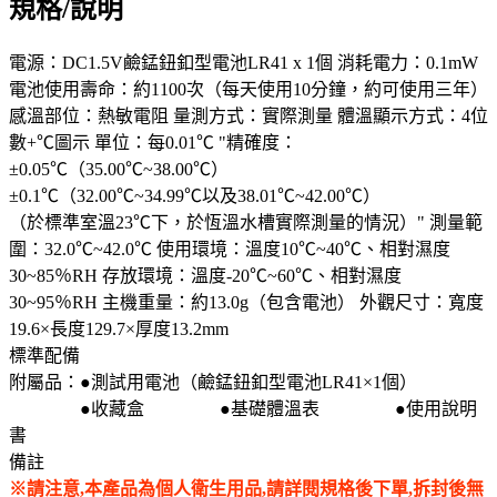
規格/說明
電源：DC1.5V鹼錳鈕釦型電池LR41 x 1個 消耗電力：0.1mW
電池使用壽命：約1100次（每天使用10分鐘，約可使用三年）
感溫部位：熱敏電阻 量測方式：實際測量 體溫顯示方式：4位
數+℃圖示 單位：每0.01℃ "精確度：
±0.05℃（35.00℃~38.00℃）
±0.1℃（32.00℃~34.99℃以及38.01℃~42.00℃）
（於標準室溫23℃下，於恆溫水槽實際測量的情況）" 測量範
圍：32.0℃~42.0℃ 使用環境：溫度10℃~40℃、相對濕度
30~85％RH 存放環境：溫度-20℃~60℃、相對濕度
30~95％RH 主機重量：約13.0g（包含電池） 外觀尺寸：寬度
19.6×長度129.7×厚度13.2mm
標準配備
附屬品：●測試用電池（鹼錳鈕釦型電池LR41×1個）
●收藏盒 ●基礎體溫表 ●使用說明
書
備註
※請注意,本產品為個人衛生用品,請詳閱規格後下單,拆封後無