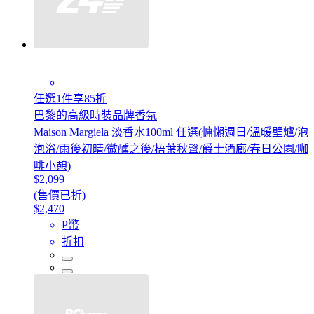
任選1件享85折
巴黎的高級時裝品牌香氛
Maison Margiela 淡香水100ml 任選(慵懶週日/溫暖壁爐/泡
泡浴/雨後初晴/微醺之後/梧葉秋聲/爵士酒廊/春日公園/咖
啡小憩)
$2,099
(售價已折)
$2,470
P幣
折扣