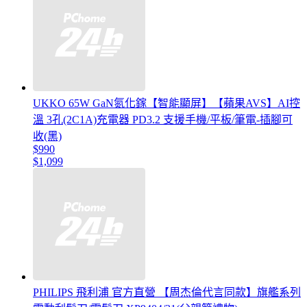
UKKO 65W GaN氮化鎵【智能顯屏】【蘋果AVS】AI控
溫 3孔(2C1A)充電器 PD3.2 支援手機/平板/筆電-插腳可
收(黑)
$990
$1,099
PHILIPS 飛利浦 官方直營 【周杰倫代言同款】旗艦系列