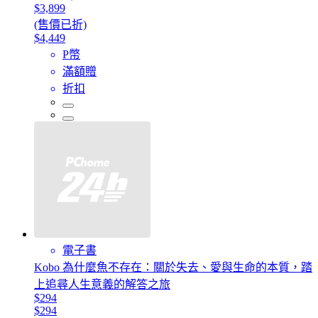
$3,899
(售價已折)
$4,449
P幣
滿額贈
折扣
電子書
Kobo 為什麼魚不存在：關於失去、愛與生命的本質，踏
上追尋人生意義的解答之旅
$294
$294