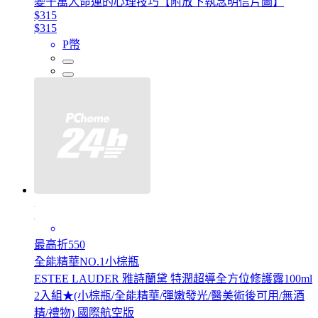
變千萬人命運的心理技巧【附放下執念明信片圖】
$315
$315
P幣
最高折550
全能精華NO.1小棕瓶
ESTEE LAUDER 雅詩蘭黛 特潤超導全方位修護露100ml
2入組★(小棕瓶/全能精華/彈嫩發光/醫美術後可用/無酒
精/禮物) 國際航空版