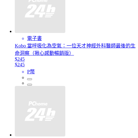
電子書
Kobo 當呼吸化為空氣：一位天才神經外科醫師最後的生
命洞察（揪心感動暢銷版）
$245
$245
P幣