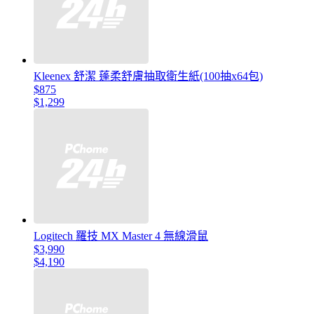
Kleenex 舒潔 蓬柔舒膚抽取衛生紙(100抽x64包)
$875
$1,299
Logitech 羅技 MX Master 4 無線滑鼠
$3,990
$4,190