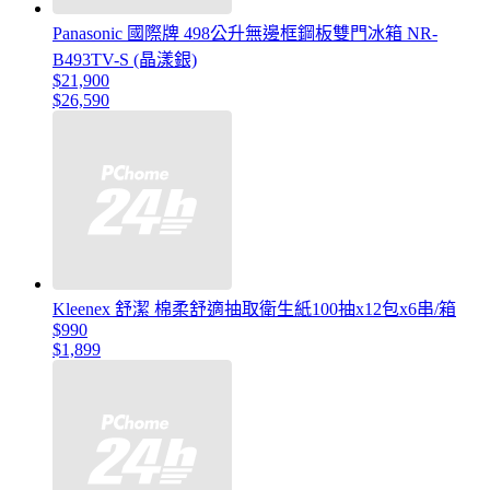
Panasonic 國際牌 498公升無邊框鋼板雙門冰箱 NR-
B493TV-S (晶漾銀)
$21,900
$26,590
Kleenex 舒潔 棉柔舒適抽取衛生紙100抽x12包x6串/箱
$990
$1,899