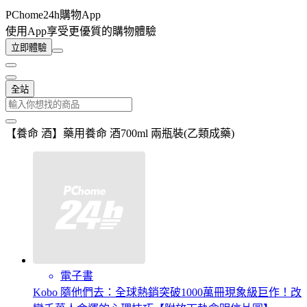
PChome24h購物App
使用App享受更優質的購物體驗
立即體驗
全站
【養命 酒】藥用養命 酒700ml 兩瓶裝(乙類成藥)
電子書
Kobo 隨他們去：全球熱銷突破1000萬冊現象級巨作！改