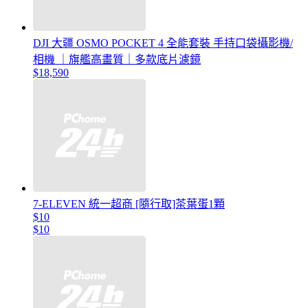
DJI 大疆 OSMO POCKET 4 全能套裝 手持口袋攝影機/
相機 ｜旗艦高畫質｜多款底片濾鏡
$18,590
7-ELEVEN 統一超商 [隨行取]茶葉蛋1顆
$10
$10