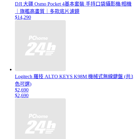
DJI 大疆 Osmo Pocket 4基本套裝 手持口袋攝影機/相機
｜旗艦高畫質｜多款底片濾鏡
$14,290
Logitech 羅技 ALTO KEYS K98M 機械式無線鍵盤 (共3
色可選)
$2,690
$2,690