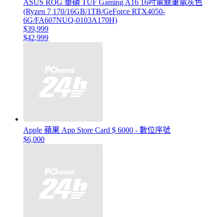
ASUS ROG 華碩 TUF Gaming A16 16吋電競筆電灰色
(Ryzen 7 170/16GB/1TB/GeForce RTX4050-
6G/FA607NUQ-0103A170H)
$39,999
$42,999
Apple 蘋果 App Store Card $ 6000 - 數位序號
$6,000