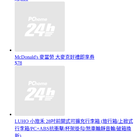
McDonald's 麥當勞 大麥克好禮即享券
$78
LUHO 小旅禾 28吋前開式可擴充行李箱 (旅行箱/上掀式
行李箱/PC+ABS抗衝擊/杯架掛勾/煞車輪靜音輪/破箱換
新)