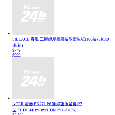
SILLACE 春風 三層超厚柔感抽取衛生紙(100抽x8包x8
串/箱)
$749
$999
ACER 宏碁 EK271 P6 節能護眼螢幕(27
型/FHD/144Hz/1ms/HDMI/VGA/IPS)
$2,588