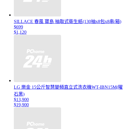
SILLACE 春風 寶島 抽取式衛生紙(130抽x8包x8串/箱)
$699
$1,120
LG 樂金 15公斤智慧變頻直立式洗衣機WT-IBN15M(曜
石黑)
$13,900
$19,900