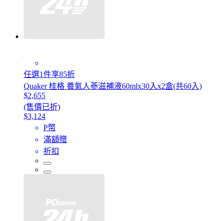
任選1件享85折
Quaker 桂格 養氣人蔘滋補液60mlx30入x2盒(共60入)
$2,655
(售價已折)
$3,124
P幣
滿額贈
折扣