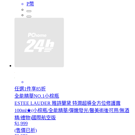
P幣
任選1件享85折
全能精華NO.1小棕瓶
ESTEE LAUDER 雅詩蘭黛 特潤超導全方位修護露
100ml★(小棕瓶/全能精華/彈嫩發光/醫美術後可用/無酒
精/禮物)國際航空版
$1,999
(售價已折)