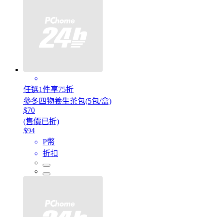
任選1件享75折
參冬四物養生茶包(5包/盒)
$70
(售價已折)
$94
P幣
折扣