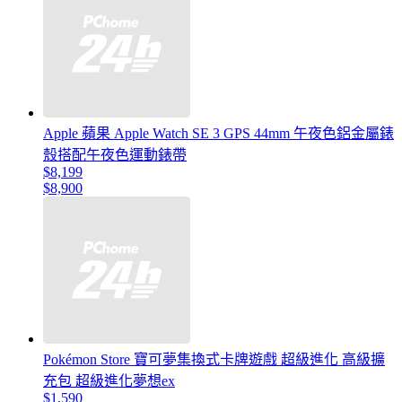
Apple 蘋果 Apple Watch SE 3 GPS 44mm 午夜色鋁金屬錶
殼搭配午夜色運動錶帶
$8,199
$8,900
Pokémon Store 寶可夢集換式卡牌遊戲 超級進化 高級擴
充包 超級進化夢想ex
$1,590