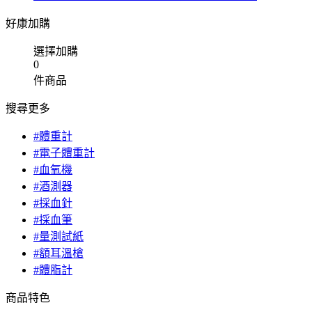
好康加購
選擇加購
0
件商品
搜尋更多
#體重計
#電子體重計
#血氧機
#酒測器
#採血針
#採血筆
#量測試紙
#額耳溫槍
#體脂計
商品特色