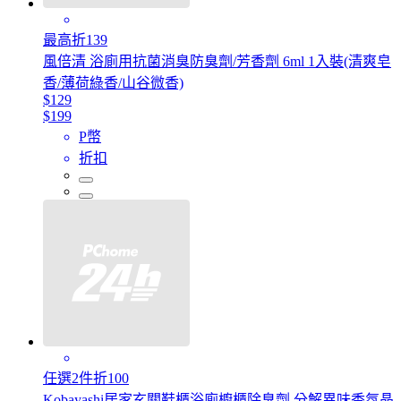
最高折139
風倍清 浴廁用抗菌消臭防臭劑/芳香劑 6ml 1入裝(清爽皂
香/薄荷綠香/山谷微香)
$129
$199
P幣
折扣
任選2件折100
Kobayashi居家玄關鞋櫃浴廁櫥櫃除臭劑,分解異味香氛晶