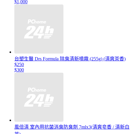
$1,000
台塑生醫 Drs Formula 除臭清新噴霧 (255g) (清爽茶香)
$250
$300
風倍清 室內用抗菌消臭防臭劑 7mlx3(清爽皂香 / 清新白