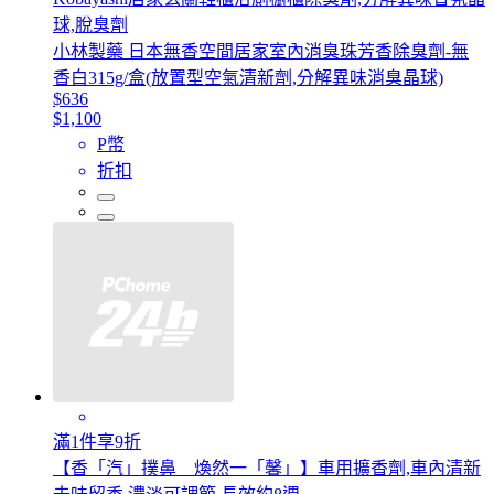
球,脫臭劑
小林製藥 日本無香空間居家室內消臭珠芳香除臭劑-無
香白315g/盒(放置型空氣清新劑,分解異味消臭晶球)
$636
$1,100
P幣
折扣
滿1件享9折
【香「汽」撲鼻 煥然一「馨」】車用擴香劑,車內清新