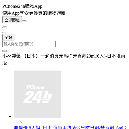
PChome24h購物App
使用App享受更優質的購物體驗
立即體驗
全站
小林製藥 【日本】一滴消臭元馬桶芳香劑20ml(6入)-日本境內
版
風倍清 8入組_日本 浴廁用抗菌消臭防臭劑/芳香劑_6ml 2