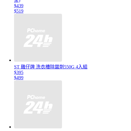
茶)
$439
$519
ST 雞仔牌 洗衣槽除菌劑550G 4入組
$395
$499