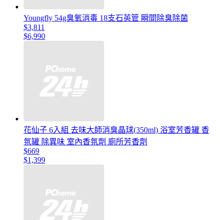
Youngfly 54g臭氧消毒 18支石英管 瞬間除臭除菌
$3,811
$6,990
花仙子 6入組 去味大師消臭晶球(350ml) 浴室芳香罐 香
氛罐 除異味 室內香氛劑 廁所芳香劑
$669
$1,399