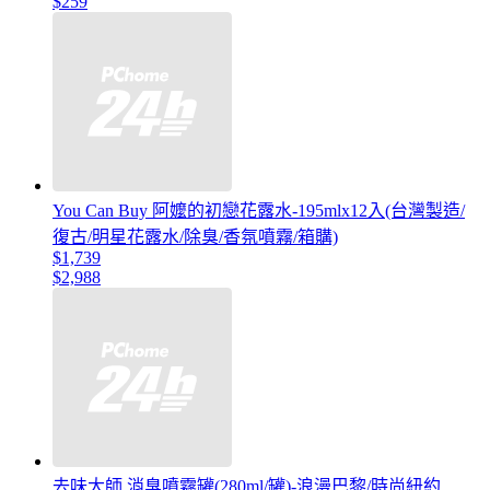
$259
You Can Buy 阿嬤的初戀花露水-195mlx12入(台灣製造/
復古/明星花露水/除臭/香氛噴霧/箱購)
$1,739
$2,988
去味大師 消臭噴霧罐(280ml/罐)-浪漫巴黎/時尚紐約