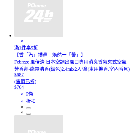
滿1件享9折
【香「汽」撲鼻 煥然一「馨」】
Febreze 風倍清 日本空調出風口專用消臭香氛夾式空氣
芳香劑-綠霧清香(綠色)2.4mlx2入/盒(車用擴香,室內香氛)
$687
(售價已折)
$764
P幣
折扣