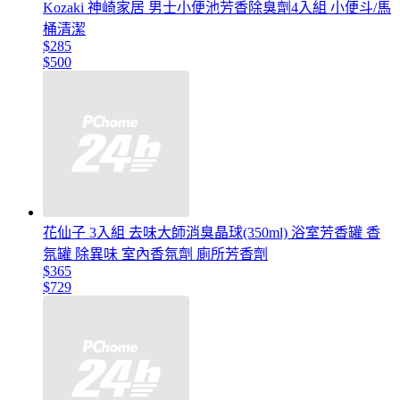
Kozaki 神崎家居 男士小便池芳香除臭劑4入組 小便斗/馬
桶清潔
$285
$500
花仙子 3入組 去味大師消臭晶球(350ml) 浴室芳香罐 香
氛罐 除異味 室內香氛劑 廁所芳香劑
$365
$729