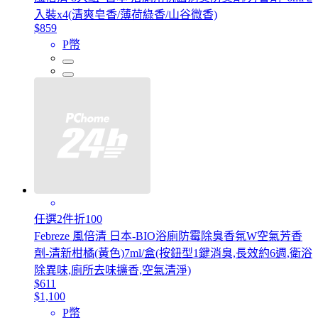
入裝x4(清爽皂香/薄荷綠香/山谷微香)
$859
P幣
任選2件折100
Febreze 風倍清 日本-BIO浴廁防霉除臭香氛W空氣芳香
劑-清新柑橘(黃色)7ml/盒(按鈕型1鍵消臭,長效約6週,衛浴
除異味,廁所去味擴香,空氣清淨)
$611
$1,100
P幣