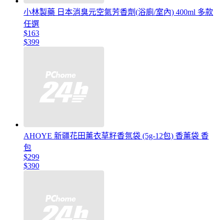
小林製藥 日本消臭元空氣芳香劑(浴廁/室內) 400ml 多款
任選
$163
$399
AHOYE 新疆花田薰衣草籽香氛袋 (5g-12包) 香薰袋 香
包
$299
$390