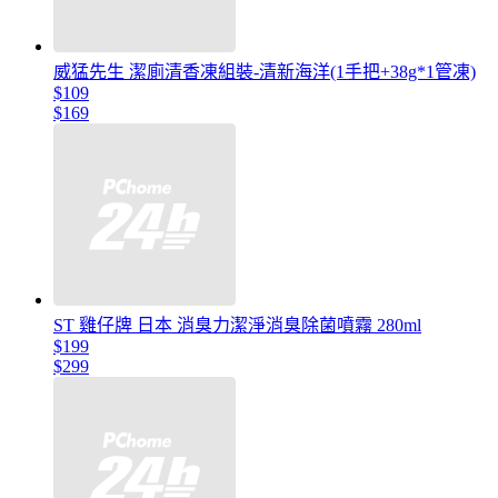
威猛先生 潔廁清香凍組裝-清新海洋(1手把+38g*1管凍)
$109
$169
ST 雞仔牌 日本 消臭力潔淨消臭除菌噴霧 280ml
$199
$299