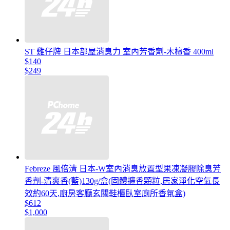
ST 雞仔牌 日本部屋消臭力 室內芳香劑-木檀香 400ml
$140
$249
Febreze 風倍清 日本-W室內消臭放置型果凍凝膠除臭芳
香劑-清爽香(藍)130g/盒(固體擴香顆粒,居家淨化空氣長
效約60天,廚房客廳玄關鞋櫃臥室廁所香氛盒)
$612
$1,000