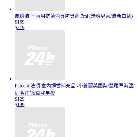
風倍清 室內用抗菌消臭防臭劑 7ml (清爽皂香/清新白茶)
$169
$219
Farcent 法頌 室內擴香補充品 -小蒼蘭英國梨/鼠尾草海鹽/
同名花語/真我星夜
$129
$199