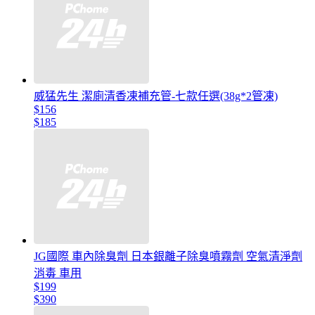
威猛先生 潔廁清香凍補充管-七款任選(38g*2管凍)
$156
$185
JG國際 車內除臭劑 日本銀離子除臭噴霧劑 空氣清淨劑
消毒 車用
$199
$390