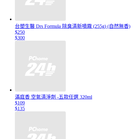
台塑生醫 Drs Formula 除臭清新噴霧 (255g) (自然無香)
$250
$300
滿庭香 空氣清淨劑 -五款任選 320ml
$109
$135