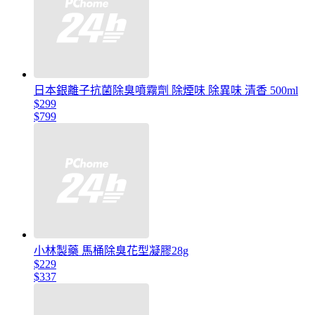
日本銀離子抗菌除臭噴霧劑 除煙味 除異味 清香 500ml
$299
$799
小林製藥 馬桶除臭花型凝膠28g
$229
$337