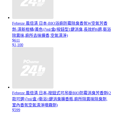
Febreze 風倍清 日本-BIO浴廁防霉除臭香氛W空氣芳香
劑-清新柑橘(黃色)7ml/盒(按鈕型1鍵消臭,長效約6週,衛浴
除異味,廁所去味擴香,空氣清淨)
$611
$1,100
Febreze 風倍清 日本-按鈕式可吊掛BIO防霉消臭芳香劑(2
款可選)7ml/盒 (衛浴1鍵消臭擴香瓶,廁所除異味除臭劑,
室內香氛空氣清淨噴霧劑)
$599