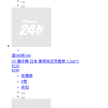
滿590折100
ST 雞仔牌 日本 車用夾式芳香劑 3.2ml*2
$220
$299
折價券
P幣
折扣