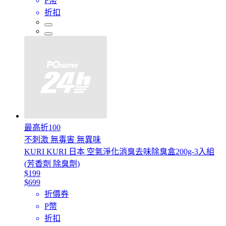
P幣
折扣
最高折100
不刺激 無毒害 無異味
KURI KURI 日本 空氣淨化消臭去味除臭盒200g-3入組
(芳香劑 除臭劑)
$199
$699
折價券
P幣
折扣