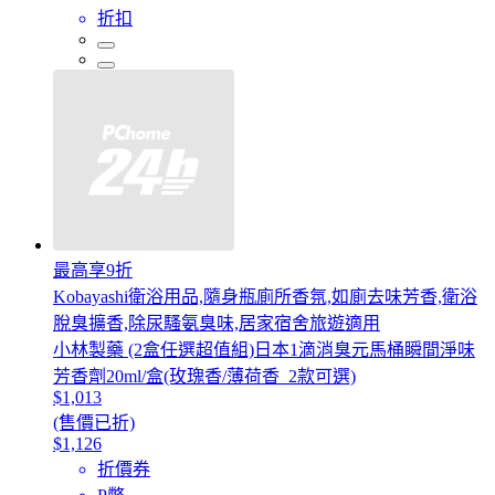
折扣
最高享9折
Kobayashi衛浴用品,隨身瓶廁所香氛,如廁去味芳香,衛浴
脫臭擴香,除尿騷氨臭味,居家宿舍旅遊適用
小林製藥 (2盒任選超值組)日本1滴消臭元馬桶瞬間淨味
芳香劑20ml/盒(玫瑰香/薄荷香_2款可選)
$1,013
(售價已折)
$1,126
折價券