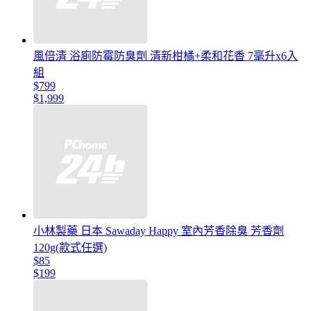
風倍清 浴廁防霉防臭劑 清新柑橘+柔和花香 7毫升x6入
組
$799
$1,999
小林製藥 日本 Sawaday Happy 室內芳香除臭 芳香劑
120g(款式任選)
$85
$199