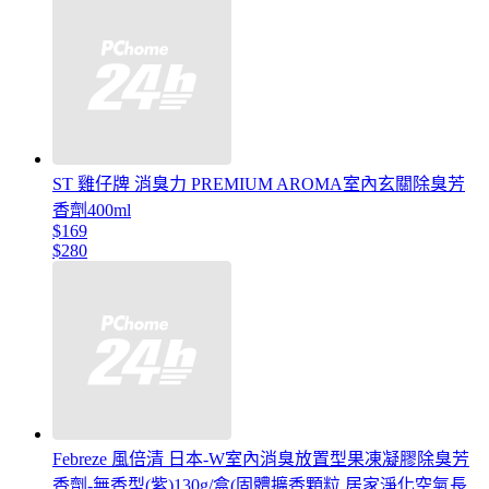
ST 雞仔牌 消臭力 PREMIUM AROMA室內玄關除臭芳
香劑400ml
$169
$280
Febreze 風倍清 日本-W室內消臭放置型果凍凝膠除臭芳
香劑-無香型(紫)130g/盒(固體擴香顆粒,居家淨化空氣長