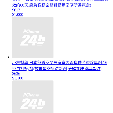
效約60天,廚房客廳玄關鞋櫃臥室廁所香氛盒)
$612
$1,000
小林製藥 日本無香空間居家室內消臭珠芳香除臭劑-無
香白315g/盒(放置型空氣清新劑,分解異味消臭晶球)
$636
$1,100