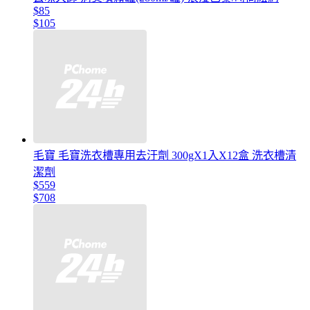
$85
$105
毛寶 毛寶洗衣槽專用去汙劑 300gX1入X12盒 洗衣槽清
潔劑
$559
$708