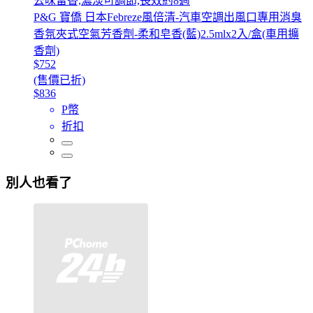
去味留香,濃淡可調節,長效約8週
P&G 寶僑 日本Febreze風倍清-汽車空調出風口專用消臭
香氛夾式空氣芳香劑-柔和皂香(藍)2.5mlx2入/盒(車用擴
香劑)
$752
(售價已折)
$836
P幣
折扣
別人也看了