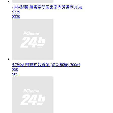
小林製藥 無香空間居家室內芳香劑315g
$229
$330
妙管家 噴霧式芳香劑 (清新檸檬) 300ml
$59
$85