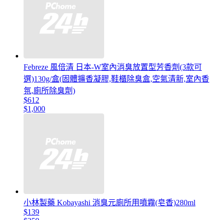
Febreze 風倍清 日本-W室內消臭放置型芳香劑(3款可
選)130g/盒(固體擴香凝膠,鞋櫃除臭盒,空氣清新,室內香
氛,廁所除臭劑)
$612
$1,000
小林製藥 Kobayashi 消臭元廁所用噴霧(皂香)280ml
$139