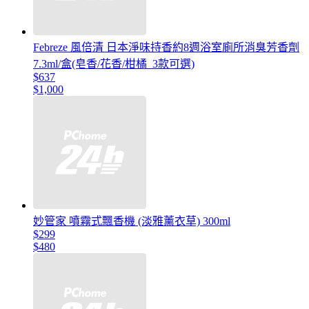
Febreze 風倍清 日本淨味持香約8週浴室廁所消臭芳香劑
7.3ml/盒(皂香/花香/柑橘_3款可選)
$637
$1,000
妙管家 噴霧式飄香機 (淡雅薰衣草) 300ml
$299
$480