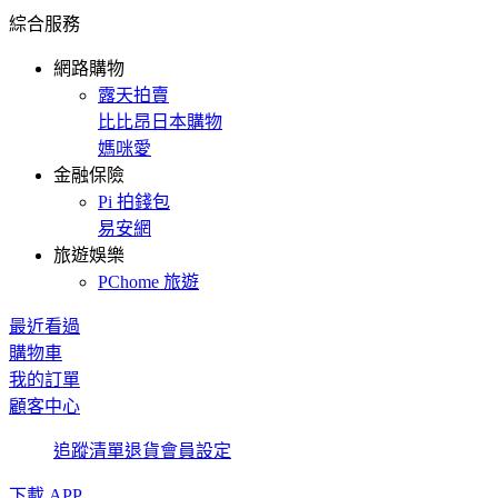
綜合服務
網路購物
露天拍賣
比比昂日本購物
媽咪愛
金融保險
Pi 拍錢包
易安網
旅遊娛樂
PChome 旅遊
最近看過
購物車
我的訂單
顧客中心
追蹤清單
退貨
會員設定
下載 APP