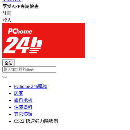
享受APP專屬優惠
註冊
登入
全站
PChome 24h購物
居家
塗料地板
油漆塗料
其它漆類
CS22 快速強力除膠劑