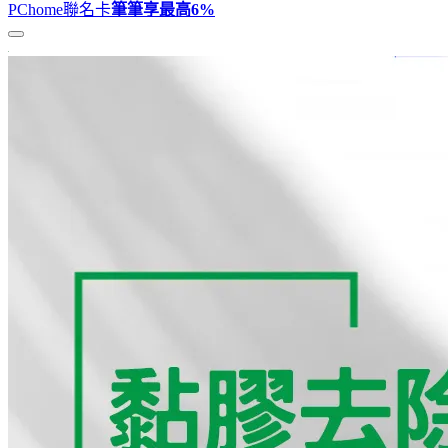
PChome聯名卡
筆筆享最高
6%