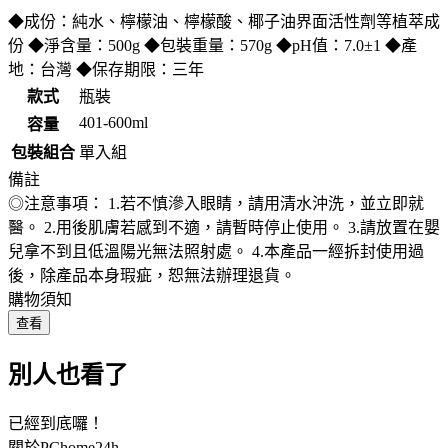
◆成份：純水、檸檬油、檸檬酸、椰子油界面活性劑等植萃成
份 ◆淨含量：500g ◆包裝重量：570g ◆pH值：7.0±1 ◆產
地：台灣 ◆保存期限：三年
款式
瓶裝
401-600ml
容量
包裝組合
單入組
備註
◎注意事項： 1.若不慎滲入眼睛，請用清水沖洗，並立即就
醫。 2.用後肌膚若感到不適，請暫時停止使用。 3.請放置在嬰
兒拿不到且低溫陽光無法照射處。 4.本產品一經拆封使用過
後，除產品本身瑕疵，恕無法辦理退貨。
購物須知
查看
別人也看了
已經到底囉！
關於PChome24h