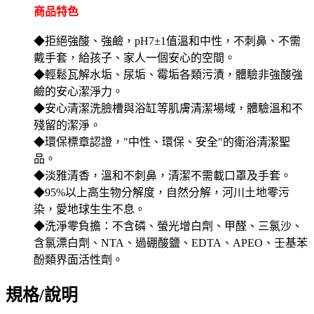
商品特色
◆拒絕強酸、強鹼，pH7±1值溫和中性，不刺鼻、不需
戴手套，給孩子、家人一個安心的空間。
◆輕鬆瓦解水垢、尿垢、霉垢各類污漬，體驗非強酸強
鹼的安心潔淨力。
◆安心清潔洗臉槽與浴缸等肌膚清潔場域，體驗溫和不
殘留的潔淨。
◆環保標章認證，"中性、環保、安全"的衛浴清潔聖
品。
◆淡雅清香，溫和不刺鼻，清潔不需載口罩及手套。
◆95%以上高生物分解度，自然分解，河川土地零污
染，愛地球生生不息。
◆洗淨零負擔：不含磷、螢光增白劑、甲醛、三氯沙、
含氯漂白劑、NTA、過硼酸鹽、EDTA、APEO、壬基苯
酚類界面活性劑。
規格/說明