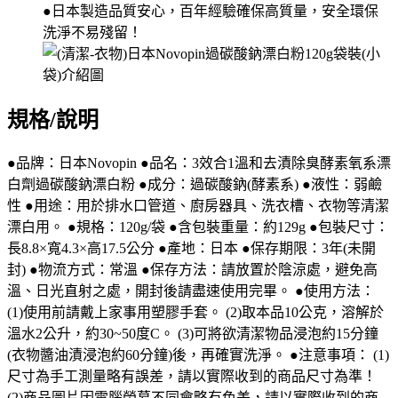
●日本製造品質安心，百年經驗確保高質量，安全環保
洗淨不易殘留！
規格/說明
●品牌：日本Novopin ●品名：3效合1溫和去漬除臭酵素氧系漂
白劑過碳酸鈉漂白粉 ●成分：過碳酸鈉(酵素系) ●液性：弱鹼
性 ●用途：用於排水口管道、廚房器具、洗衣槽、衣物等清潔
漂白用。 ●規格：120g/袋 ●含包裝重量：約129g ●包裝尺寸：
長8.8×寬4.3×高17.5公分 ●產地：日本 ●保存期限：3年(未開
封) ●物流方式：常溫 ●保存方法：請放置於陰涼處，避免高
溫、日光直射之處，開封後請盡速使用完畢。 ●使用方法：
(1)使用前請戴上家事用塑膠手套。 (2)取本品10公克，溶解於
溫水2公升，約30~50度C。 (3)可將欲清潔物品浸泡約15分鐘
(衣物醬油漬浸泡約60分鐘)後，再確實洗淨。 ●注意事項： (1)
尺寸為手工測量略有誤差，請以實際收到的商品尺寸為準！
(2)商品圖片因電腦螢幕不同會略有色差，請以實際收到的商