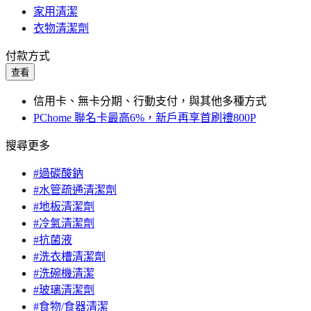
家用清潔
衣物清潔劑
付款方式
查看
信用卡、無卡分期、行動支付，與其他多種方式
PChome 聯名卡最高6%，新戶再享首刷禮800P
搜尋更多
#過碳酸鈉
#水管疏通清潔劑
#地板清潔劑
#冷氣清潔劑
#抗菌液
#洗衣槽清潔劑
#洗碗機清潔
#玻璃清潔劑
#食物/食器清潔