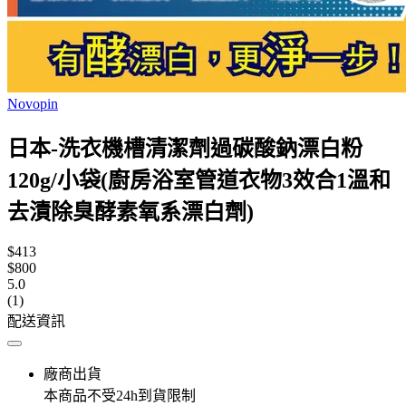
Novopin
日本-洗衣機槽清潔劑過碳酸鈉漂白粉
120g/小袋(廚房浴室管道衣物3效合1溫和
去漬除臭酵素氧系漂白劑)
$413
$800
5.0
(1)
配送資訊
廠商出貨
本商品不受24h到貨限制