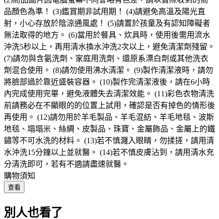
品顏色為準！ (3)鑑賞期非試用期！ (4)請避免高溫及陽光直
射，小心存放於陰涼通風處！ (5)請置於孩童及有認知障礙者
無法取得的地方。 (6)當用於餐具、炊具時，使用後需用流水
沖洗5秒以上，再用清水換水沖洗2次以上，避免清潔劑殘留。
(7)請勿與含氨洗劑、家庭用洗劑、還原系漂白劑或其他洗衣
劑混合使用。 (8)請勿使用沸水清潔。 (9)製作清潔液時，請勿
將臉部過於靠近盛裝容器。 (10)製作完清潔液後，請在6小時
內完成使用完畢，避免液體失去清潔效能。 (11)彩色衣物清洗
前請務必在不顯眼的的位置上試用，確認是否有掉色的情形後
再使用。 (12)請勿用於羊毛製品、羊毛混紡、羊毛地毯、波斯
地毯、塌塌米、絲綢、皮製品、珠寶、金屬飾品、金屬上的鐵
鏽等不可水洗的材料。 (13)若不慎濺入眼睛，勿揉搓，請用清
水沖洗15分鐘以上並就醫。 (14)若不慎皮膚沾到，請用清水充
分清洗即可，若有不適請盡速就醫。
購物須知
查看
別人也看了