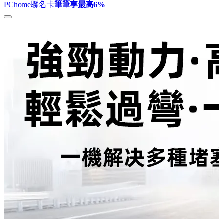
PChome聯名卡
筆筆享最高
6%