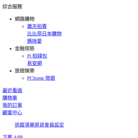
綜合服務
網路購物
露天拍賣
比比昂日本購物
媽咪愛
金融保險
Pi 拍錢包
易安網
旅遊娛樂
PChome 旅遊
最近看過
購物車
我的訂單
顧客中心
追蹤清單
退貨
會員設定
下載 APP