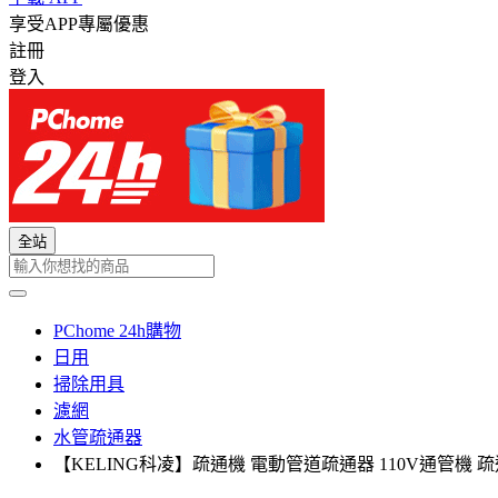
享受APP專屬優惠
註冊
登入
全站
PChome 24h購物
日用
掃除用具
濾網
水管疏通器
【KELING科凌】疏通機 電動管道疏通器 110V通管機