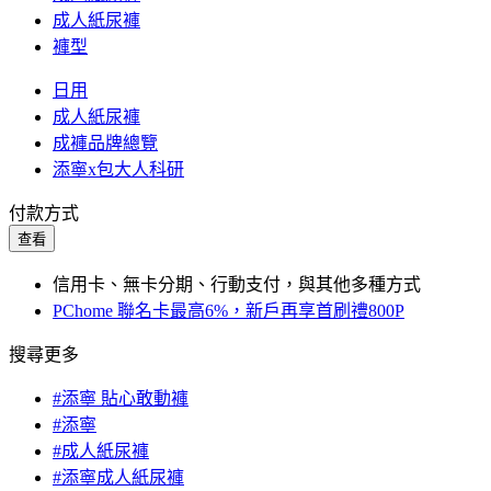
成人紙尿褲
褲型
日用
成人紙尿褲
成褲品牌總覽
添寧x包大人科研
付款方式
查看
信用卡、無卡分期、行動支付，與其他多種方式
PChome 聯名卡最高6%，新戶再享首刷禮800P
搜尋更多
#添寧 貼心敢動褲
#添寧
#成人紙尿褲
#添寧成人紙尿褲