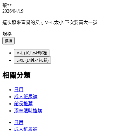
蔡**
2026/04/19
這次照來富易的尺寸M~L太小 下次要買大一號
規格
選擇
M-L (16片x4包/箱)
L-XL (14片x4包/箱)
相關分類
日用
成人紙尿褲
館長推薦
添寧限時搶購
日用
成人紙尿褲