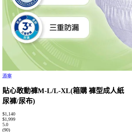
添寧
貼心敢動褲M-L/L-XL(箱購 褲型成人紙
尿褲/尿布)
$1,140
$1,999
5.0
(90)