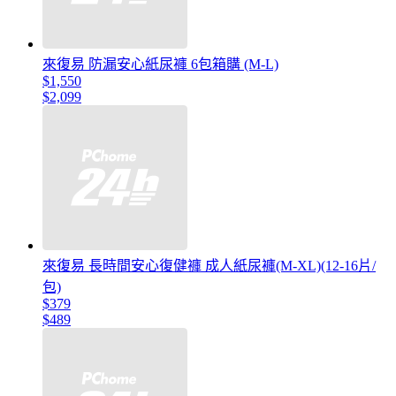
來復易 防漏安心紙尿褲 6包箱購 (M-L)
$1,550
$2,099
來復易 長時間安心復健褲 成人紙尿褲(M-XL)(12-16片/
包)
$379
$489