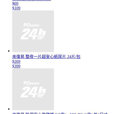
$69
$109
來復易 整夜一片超安心紙尿片 24片/包
$269
$399