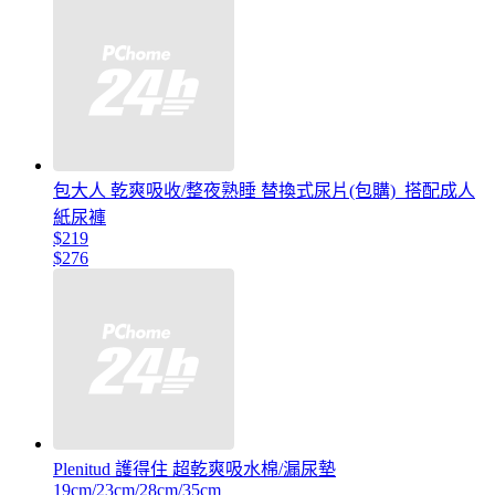
包大人 乾爽吸收/整夜熟睡 替換式尿片(包購)_搭配成人
紙尿褲
$219
$276
Plenitud 護得住 超乾爽吸水棉/漏尿墊
19cm/23cm/28cm/35cm