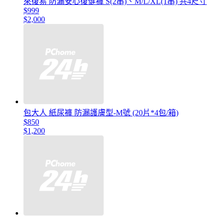
來復易 防漏安心復健褲 S(2串)、M/L/XL(1串) 共4尺寸
$999
$2,000
包大人 紙尿褲 防漏護膚型-M號 (20片*4包/箱)
$850
$1,200