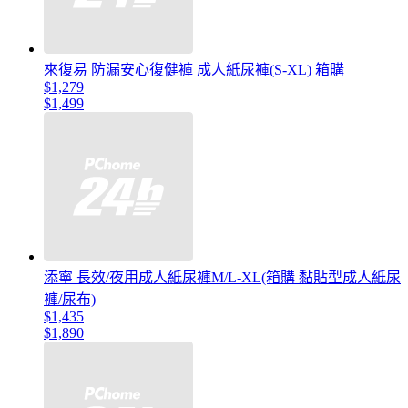
來復易 防漏安心復健褲 成人紙尿褲(S-XL) 箱購
$1,279
$1,499
添寧 長效/夜用成人紙尿褲M/L-XL(箱購 黏貼型成人紙尿
褲/尿布)
$1,435
$1,890