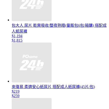
包大人 尿片 乾爽吸收/整夜熟睡(量販包6包/箱購) 搭配成
人紙尿褲
$1,194
$1,815
來復易 柔適安心紙尿片 搭配成人紙尿褲(45片/包)
$219
$259