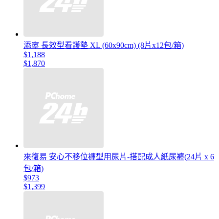
添寧 長效型看護墊 XL (60x90cm) (8片x12包/箱)
$1,188
$1,870
來復易 安心不移位褲型用尿片-搭配成人紙尿褲(24片 x 6
包/箱)
$973
$1,399