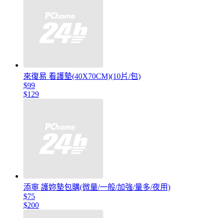
來復易 看護墊(40X70CM)(10片/包)
$99
$129
添寧 護妳墊包購(微量/一般/加強/量多/夜用)
$75
$200