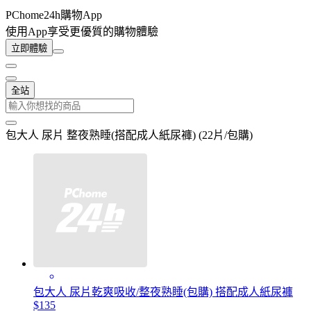
PChome24h購物App
使用App享受更優質的購物體驗
立即體驗
全站
包大人 尿片 整夜熟睡(搭配成人紙尿褲) (22片/包購)
包大人 尿片乾爽吸收/整夜熟睡(包購) 搭配成人紙尿褲
$135