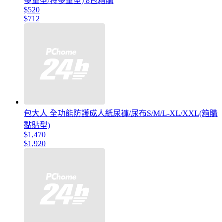
多量型/特多量型) 8包箱購
$520
$712
包大人 全功能防護成人紙尿褲/尿布S/M/L-XL/XXL(箱購
黏貼型)
$1,470
$1,920