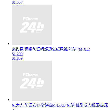
$1,557
來復易 極緻防漏呵護透氣紙尿褲 箱購 (M-XL)
$1,299
$1,859
包大人 防漏安心復健褲M-L/XL(包購 褲型成人紙尿褲/尿