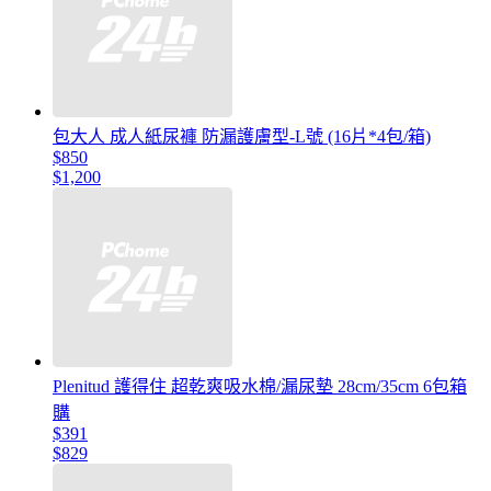
包大人 成人紙尿褲 防漏護膚型-L號 (16片*4包/箱)
$850
$1,200
Plenitud 護得住 超乾爽吸水棉/漏尿墊 28cm/35cm 6包箱
購
$391
$829