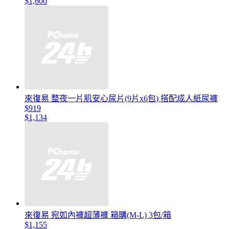
$1,600
來復易 整夜一片肌安心尿片(9片x6包) 搭配成人紙尿褲
$919
$1,134
來復易 宛如內褲超薄褲 箱購(M-L) 3包/箱
$1,155