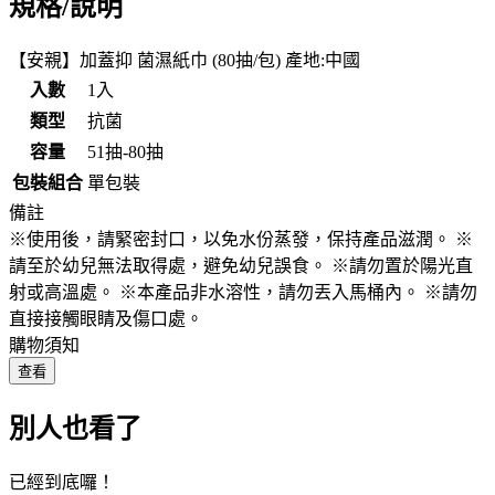
規格/說明
【安親】加蓋抑 菌濕紙巾 (80抽/包) 產地:中國
入數
1入
類型
抗菌
容量
51抽-80抽
包裝組合
單包裝
備註
※使用後，請緊密封口，以免水份蒸發，保持產品滋潤。 ※
請至於幼兒無法取得處，避免幼兒誤食。 ※請勿置於陽光直
射或高溫處。 ※本產品非水溶性，請勿丟入馬桶內。 ※請勿
直接接觸眼睛及傷口處。
購物須知
查看
別人也看了
已經到底囉！