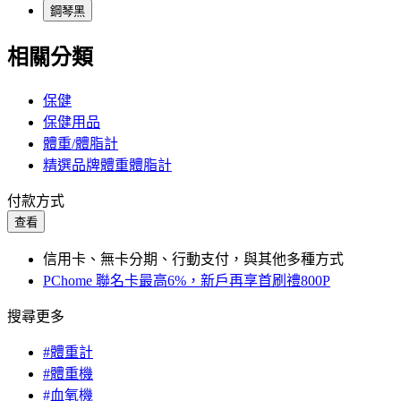
鋼琴黑
相關分類
保健
保健用品
體重/體脂計
精選品牌體重體脂計
付款方式
查看
信用卡、無卡分期、行動支付，與其他多種方式
PChome 聯名卡最高6%，新戶再享首刷禮800P
搜尋更多
#體重計
#體重機
#血氧機