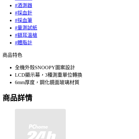
#酒測器
#採血針
#採血筆
#量測試紙
#額耳溫槍
#體脂計
商品特色
全機外殼SNOOPY圖案設計
LCD顯示幕，3種測重單位轉換
6mm厚度，鋼化鏡面玻璃材質
商品詳情