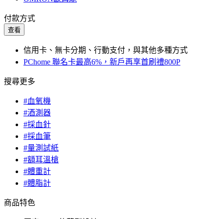
付款方式
查看
信用卡、無卡分期、行動支付，與其他多種方式
PChome 聯名卡最高6%，新戶再享首刷禮800P
搜尋更多
#血氧機
#酒測器
#採血針
#採血筆
#量測試紙
#額耳溫槍
#體重計
#體脂計
商品特色