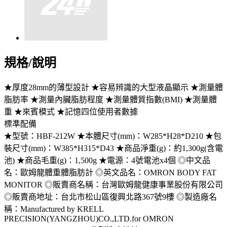
規格/說明
★厚度28mm的薄型設計 ★容易辨識的大型液晶顯示 ★測量體
脂肪率 ★測量內臟脂肪程度 ★測量體質指數(BMI) ★測量體
重 ★來賓模式 ★記憶四位使用者數據
標準配備
★型號：HBF-212W ★本體尺寸(mm)：W285*H28*D210 ★包
裝尺寸(mm)：W385*H315*D43 ★商品淨重(g)：約1,300g(含電
池) ★商品毛重(g)：1,500g ★電源：4號電池x4個 ◎中文品
名：歐姆龍體重體脂肪計 ◎英文品名：OMRON BODY FAT
MONITOR ◎販賣商名稱：台灣歐姆龍健康事業股份有限公司
◎販賣商地址：台北市松山區復興北路367號9樓 ◎製造廠名
稱：Manufactured by KRELL
PRECISION(YANGZHOU)CO.,LTD.for OMRON