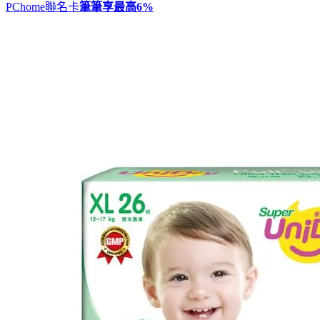
PChome聯名卡
筆筆享最高
6%