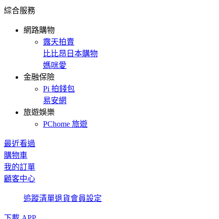
綜合服務
網路購物
露天拍賣
比比昂日本購物
媽咪愛
金融保險
Pi 拍錢包
易安網
旅遊娛樂
PChome 旅遊
最近看過
購物車
我的訂單
顧客中心
追蹤清單
退貨
會員設定
下載 APP