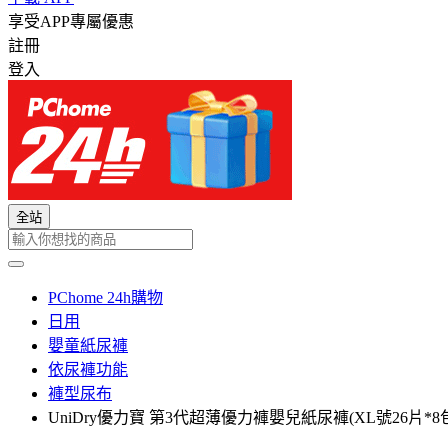
享受APP專屬優惠
註冊
登入
全站
PChome 24h購物
日用
嬰童紙尿褲
依尿褲功能
褲型尿布
UniDry優力寶 第3代超薄優力褲嬰兒紙尿褲(XL號26片*8包