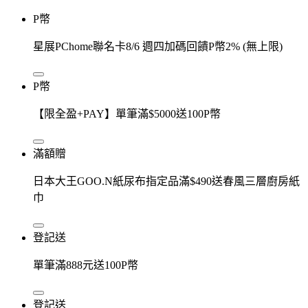
P幣
星展PChome聯名卡8/6 週四加碼回饋P幣2% (無上限)
P幣
【限全盈+PAY】單筆滿$5000送100P幣
滿額贈
日本大王GOO.N紙尿布指定品滿$490送春風三層廚房紙
巾
登記送
單筆滿888元送100P幣
登記送