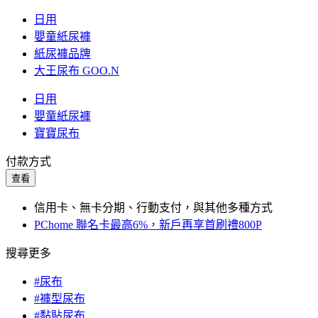
日用
嬰童紙尿褲
紙尿褲品牌
大王尿布 GOO.N
日用
嬰童紙尿褲
寶寶尿布
付款方式
查看
信用卡、無卡分期、行動支付，與其他多種方式
PChome 聯名卡最高6%，新戶再享首刷禮800P
搜尋更多
#尿布
#褲型尿布
#黏貼尿布