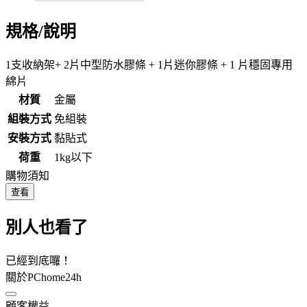
規格/說明
1支收納架+ 2片中型防水膠條 + 1片迷你膠條 + 1 片穩固專用
綿片
材質
金屬
組裝方式
免組裝
安裝方式
黏貼式
荷重
1kg以下
購物須知
查看
別人也看了
已經到底囉！
關於PChome24h
顧客權益