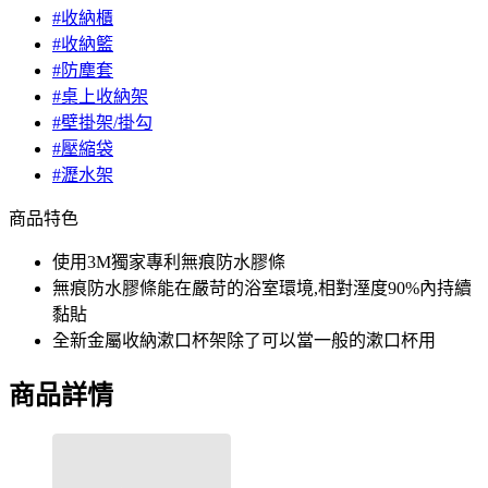
#收納櫃
#收納籃
#防塵套
#桌上收納架
#壁掛架/掛勾
#壓縮袋
#瀝水架
商品特色
使用3M獨家專利無痕防水膠條
無痕防水膠條能在嚴苛的浴室環境,相對溼度90%內持續
黏貼
全新金屬收納漱口杯架除了可以當一般的漱口杯用
商品詳情