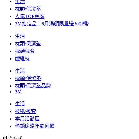
生活
枕頭/保潔墊
人氣TOP專區
3M指定品｜8月滿額限量送200P幣
生活
枕頭/保潔墊
枕頭枕套
纖維枕
生活
枕頭/保潔墊
枕頭/保潔墊品牌
3M
生活
被毯/被套
本月活動區
熱銷床寢年終回饋
付款方式