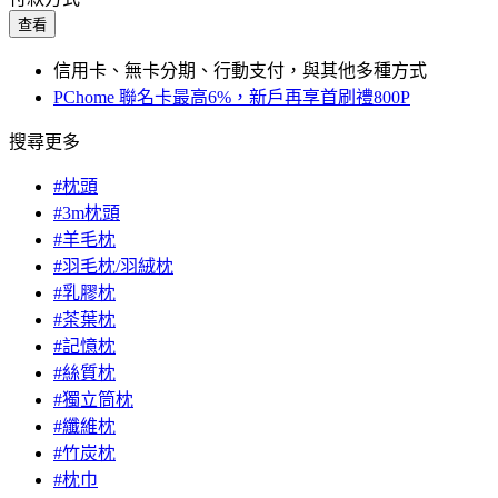
查看
信用卡、無卡分期、行動支付，與其他多種方式
PChome 聯名卡最高6%，新戶再享首刷禮800P
搜尋更多
#枕頭
#3m枕頭
#羊毛枕
#羽毛枕/羽絨枕
#乳膠枕
#茶葉枕
#記憶枕
#絲質枕
#獨立筒枕
#纖維枕
#竹炭枕
#枕巾