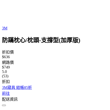
3M
防蹣枕心/枕頭-支撐型(加厚版)
折扣價
$636
網路價
$749
5.0
(53)
折扣
3M寢具 結帳85折
前往
配送資訊