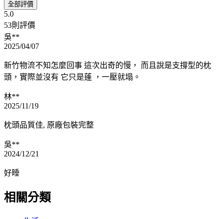
全部評價
5.0
53則評價
吳**
2025/04/07
新竹物流不知怎麼回事 這次出奇的慢， 而且說是支撐型的枕
頭，實際並沒有 它只是蓬 ，一壓就塌。
林**
2025/11/19
枕頭品質佳, 原廠包裝完整
吳**
2024/12/21
好睡
相關分類