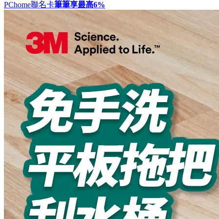
PChome聯名卡
筆筆享最高
6%