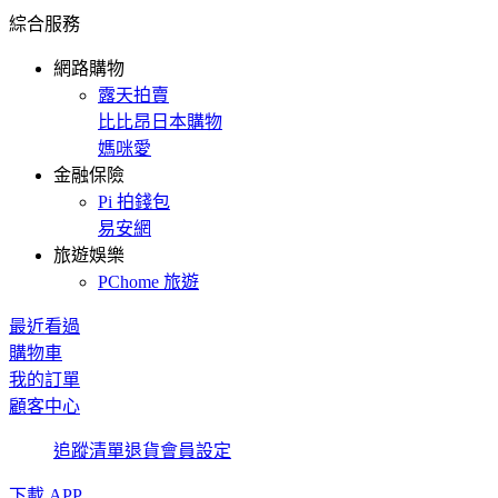
綜合服務
網路購物
露天拍賣
比比昂日本購物
媽咪愛
金融保險
Pi 拍錢包
易安網
旅遊娛樂
PChome 旅遊
最近看過
購物車
我的訂單
顧客中心
追蹤清單
退貨
會員設定
下載 APP