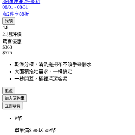
3M家用品2件88折
08/01
-
08/31
滿2件享88折
說明
4.8
21
則評價
驚喜優惠
$363
$575
乾溼分槽，清洗拖把布不須手碰髒水
大面積拖地需求，一桶搞定
一秒開蓋，桶裡清潔容易
追蹤
加入購物車
立即購買
P幣
單筆滿$588送50P幣