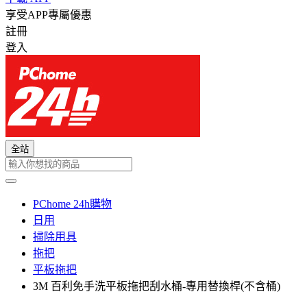
享受APP專屬優惠
註冊
登入
全站
PChome 24h購物
日用
掃除用具
拖把
平板拖把
3M 百利免手洗平板拖把刮水桶-專用替換桿(不含桶)