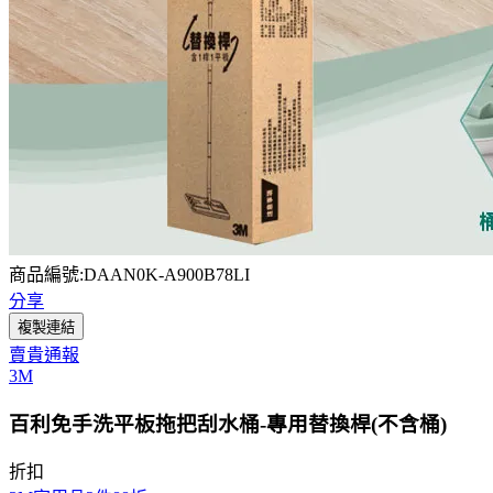
商品編號:DAAN0K-A900B78LI
分享
複製連結
賣貴通報
3M
百利免手洗平板拖把刮水桶-專用替換桿(不含桶)
折扣