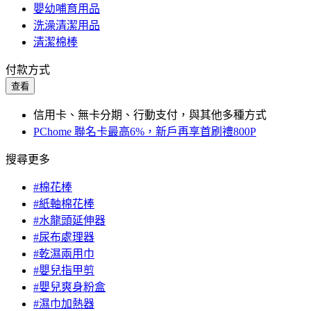
嬰幼哺育用品
洗澡清潔用品
清潔棉棒
付款方式
查看
信用卡、無卡分期、行動支付，與其他多種方式
PChome 聯名卡最高6%，新戶再享首刷禮800P
搜尋更多
#棉花棒
#紙軸棉花棒
#水龍頭延伸器
#尿布處理器
#乾濕兩用巾
#嬰兒指甲剪
#嬰兒爽身粉盒
#濕巾加熱器