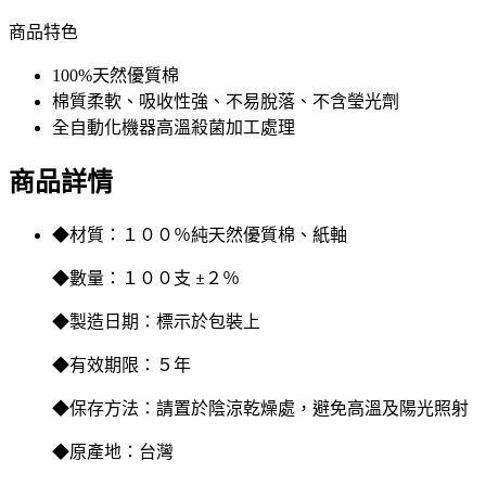
商品特色
100%天然優質棉
棉質柔軟、吸收性強、不易脫落、不含瑩光劑
全自動化機器高溫殺菌加工處理
商品詳情
◆
材質：１００％純天然優質棉、紙軸
◆
數量：１００支 ±２％
◆
製造日期：標示於包裝上
◆
有效期限：５年
◆
保存方法：請置於陰涼乾燥處，避免高溫及陽光照射
◆
原產地：台灣