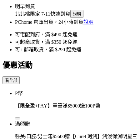
明早到貨
北北桃限定 7-11快速到貨
說明
PChome 倉庫出貨，24小時到貨
說明
可宅配到府，滿 $490 起免運
可超商取貨，滿 $350 起免運
可 i 郵箱取貨，滿 $290 起免運
優惠活動
看全部
P幣
【限全盈+PAY】單筆滿$5000送100P幣
滿額贈
醫美/口腔/男士滿$5600贈【Curel 珂潤】潤浸保濕明星三