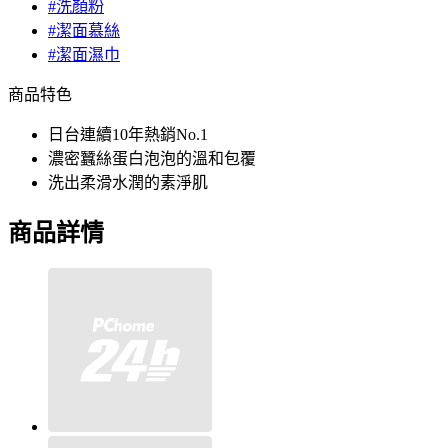
#洗顏粉
#潔面慕絲
#潔面濕巾
商品特色
日台連續10年熱銷No.1
濃密蠶絲蛋白泡泡的溫和包覆
洗出柔滑水潤的素淨肌
商品詳情