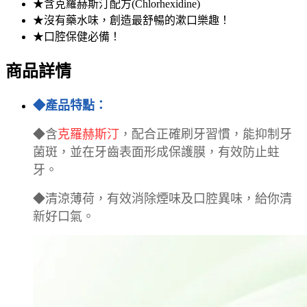
★含克羅赫斯汀配方(Chlorhexidine)
★沒有藥水味，創造最舒暢的漱口樂趣！
★口腔保健必備！
商品詳情
◆產品特點：
◆含
克羅赫斯汀
，
配合正
確刷牙習慣，
能抑制牙
菌斑，並在牙齒表面形成保護膜，有效防止蛀
牙。
◆
清涼薄荷，有效消除煙味及口腔異味，給你清
新好口氣。