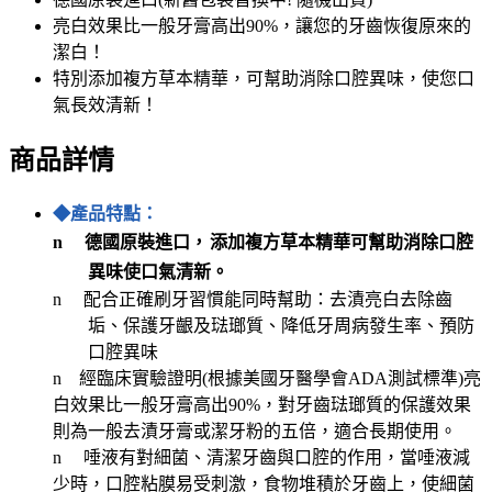
亮白效果比一般牙膏高出90%，讓您的牙齒恢復原來的
潔白！
特別添加複方草本精華，可幫助消除口腔異味，使您口
氣長效清新！
商品詳情
◆產品特點：
n
德國原裝進口，
添加複方草本精華可幫助
消除口腔
異味使口氣清新。
n
配合正確刷牙習慣能同時幫助：去漬亮白去除齒
垢、保護牙齦及琺瑯質、降低牙周病發生率、預防
口腔異味
n
經臨床實驗證明(根據美國牙醫學會ADA測試標準)亮
白效果比一般牙膏高出90%，對牙齒琺瑯質的保護效果
則為一般去漬牙膏或潔牙粉的五倍，適合長期使用。
n
唾液有對細菌、清潔牙齒與口腔的作用，當唾液減
少時，口腔粘膜易受刺激，食物堆積於牙齒上，使細菌