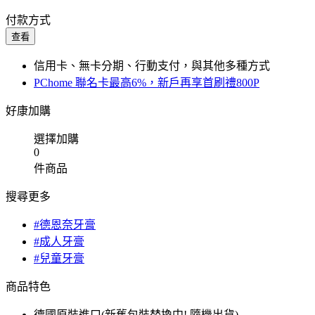
付款方式
查看
信用卡、無卡分期、行動支付，與其他多種方式
PChome 聯名卡最高6%，新戶再享首刷禮800P
好康加購
選擇加購
0
件商品
搜尋更多
#德恩奈牙膏
#成人牙膏
#兒童牙膏
商品特色
德國原裝進口(新舊包裝替換中! 隨機出貨)