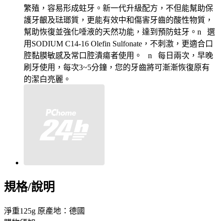
繁殖，容易形成蛀牙。
新一代升級配方，不但能幫助保
護牙齦及琺瑯質，更能有效中和傷害牙齒的酸性物質，
幫助恢復並強化唾液的天然功能，達到預防蛀牙。
n
選
用
SODIUM C14-16 Olefin Sulfonate
，不刺激，
更適合口
腔黏膜敏感及常口腔潰瘍者使用
。
n
每日兩次，早晚
刷牙使用，每次
3~5分鐘，您的牙齒將可漸漸恢復原有
的潔白亮麗。
規格/說明
淨重125g 原產地：德國