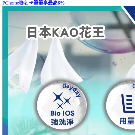
PChome聯名卡
筆筆享最高
6%