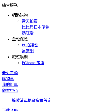
綜合服務
網路購物
露天拍賣
比比昂日本購物
媽咪愛
金融保險
Pi 拍錢包
易安網
旅遊娛樂
PChome 旅遊
最近看過
購物車
我的訂單
顧客中心
追蹤清單
退貨
會員設定
下載 APP