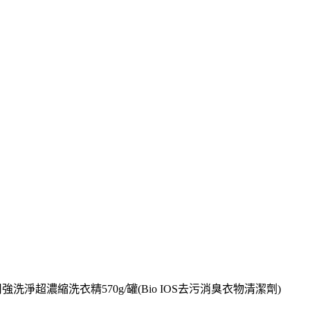
用強洗淨超濃縮洗衣精570g/罐(Bio IOS去污消臭衣物清潔劑)