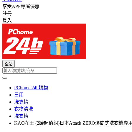
享受APP專屬優惠
註冊
登入
全站
PChome 24h購物
日用
洗衣精
衣物清洗
洗衣精
KAO花王 (2罐超值組)日本Attack ZERO滾筒式洗衣機專