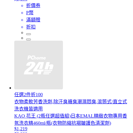
折價券
P幣
滿額贈
折扣
任選2件折100
衣物柔軟芳香洗劑,除汗臭襪臭潮濕悶臭,滾筒式/直立式
洗衣機皆適用
KAO 花王 (2瓶任選超值組)日本EMAL精緻衣物專用香
氛洗衣精460ml/瓶(衣物防縮抗褶皺護色清潔劑)
$1,219