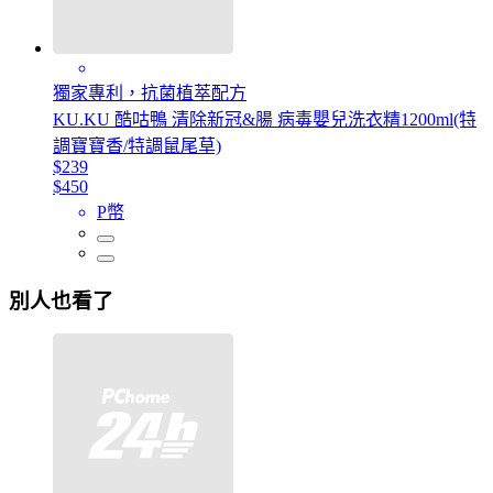
獨家專利，抗菌植萃配方
KU.KU 酷咕鴨 清除新冠&腸 病毒嬰兒洗衣精1200ml(特
調寶寶香/特調鼠尾草)
$239
$450
P幣
別人也看了