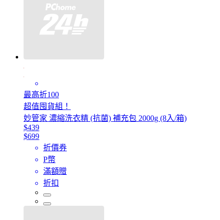
最高折100
超值囤貨組！
妙管家 濃縮洗衣精 (抗菌) 補充包 2000g (8入/箱)
$439
$699
折價券
P幣
滿額贈
折扣