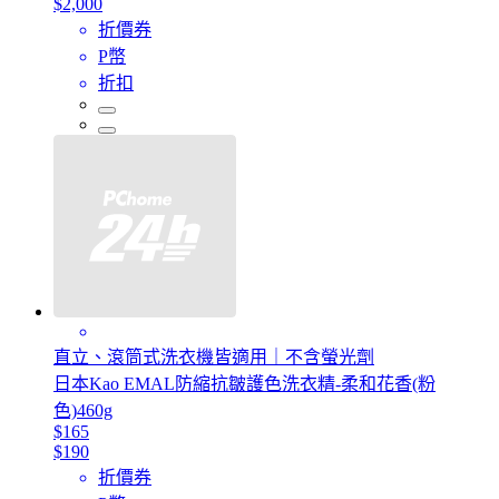
$2,000
折價券
P幣
折扣
直立、滾筒式洗衣機皆適用｜不含螢光劑
日本Kao EMAL防縮抗皺護色洗衣精-柔和花香(粉
色)460g
$165
$190
折價券