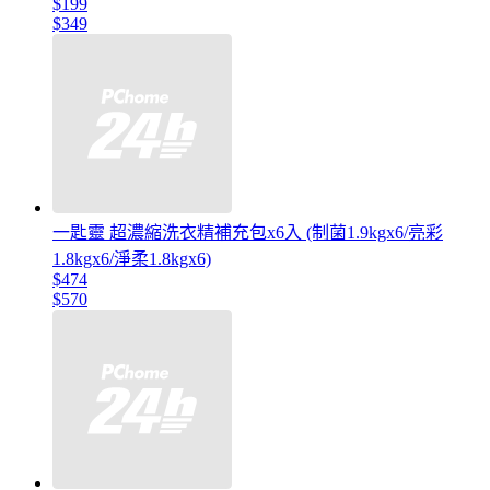
$199
$349
一匙靈 超濃縮洗衣精補充包x6入 (制菌1.9kgx6/亮彩
1.8kgx6/淨柔1.8kgx6)
$474
$570