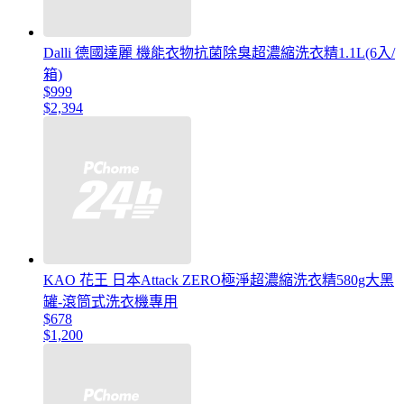
Dalli 德國達麗 機能衣物抗菌除臭超濃縮洗衣精1.1L(6入/
箱)
$999
$2,394
KAO 花王 日本Attack ZERO極淨超濃縮洗衣精580g大黑
罐-滾筒式洗衣機專用
$678
$1,200