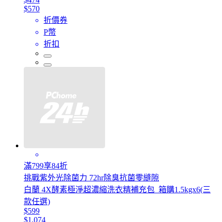
$570
折價券
P幣
折扣
滿799享84折
挑戰紫外光除菌力 72hr除臭抗菌零縫隙
白蘭 4X酵素極淨超濃縮洗衣精補充包_箱購1.5kgx6(三
款任選)
$599
$1,074