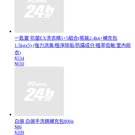
一匙靈 抗菌EX洗衣精1+5組合(瓶裝2.4kg+補充包
1.5kgx5) (強力消臭/極淨除垢/防蹣成分/植萃低敏/室內晾
衣)
$534
$650
白鴿 白鴿手洗精補充包800g
$86
$109