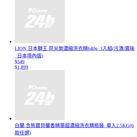
LION 日本獅王 奈米樂濃縮洗衣精640g_3入組(污漬/異味
_日本境內版)
$549
$1,899
白蘭 含熊寶貝馨香精華超濃縮洗衣精瓶裝_單入2.5KG(6
款任選)