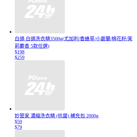
白鴿 白鴿洗衣精3500g(尤加利/香蜂草/小蒼蘭/棉花籽/茉
莉麝香 5款任選)
$198
$259
妙管家 濃縮洗衣精 (抗菌) 補充包 2000g
$59
$79