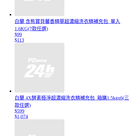
白蘭 含熊寶貝馨香精華超濃縮洗衣精補充包_單入
1.6KG(7款任選)
$99
$113
白蘭 4X酵素極淨超濃縮洗衣精補充包_箱購1.5kgx6(三
款任選)
$599
$1,074