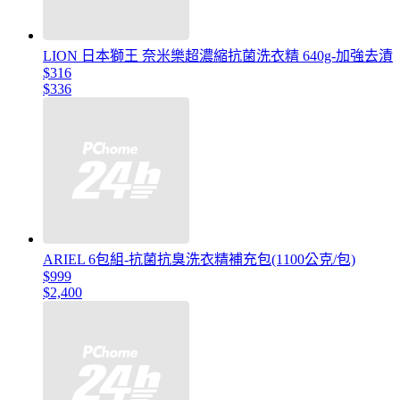
LION 日本獅王 奈米樂超濃縮抗菌洗衣精 640g-加強去漬
$316
$336
ARIEL 6包組-抗菌抗臭洗衣精補充包(1100公克/包)
$999
$2,400