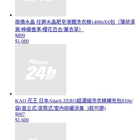
南僑水晶 任選水晶肥皂液體洗衣精1400gX6包（薄荷清
爽/檸檬香茅/櫻花百合/薰衣草）
$899
$1,080
KAO 花王 日本Attack ZERO超濃縮洗衣精補充包810g/
袋(直立式/滾筒式/室內晾曬消臭_3款可選)
$997
$1,600