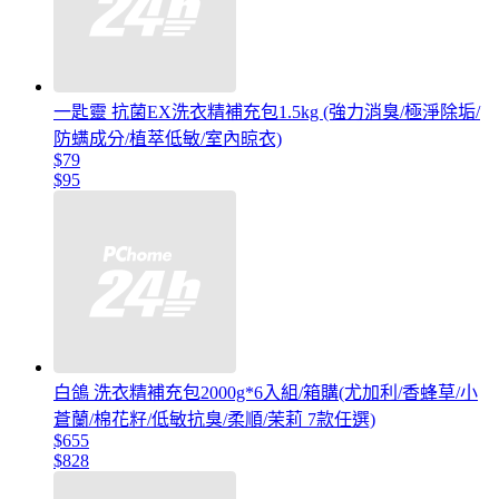
一匙靈 抗菌EX洗衣精補充包1.5kg (強力消臭/極淨除垢/
防螨成分/植萃低敏/室內晾衣)
$79
$95
白鴿 洗衣精補充包2000g*6入組/箱購(尤加利/香蜂草/小
蒼蘭/棉花籽/低敏抗臭/柔順/茉莉 7款任選)
$655
$828