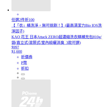
任選2件折100
【「衣」桶洗淨，無可挑剔！】(最高清潔力Bio IOS洗
淨因子)
KAO 花王 日本Attack ZERO超濃縮洗衣精補充包810g/
袋(直立式/滾筒式/室內晾曬消臭_3款可選)
$997
$1,600
折價券
P幣
折扣