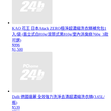
KAO 花王 日本Attack ZERO極淨超濃縮洗衣精補充包1
入/袋 (直立式白810g/滾筒式黑810g/室內消臭綠760g_3款
可選)
$996
$1,500
Dalli 德國達麗 全效強力洗淨去漬超濃縮洗衣精(3.65L/
瓶)
$539