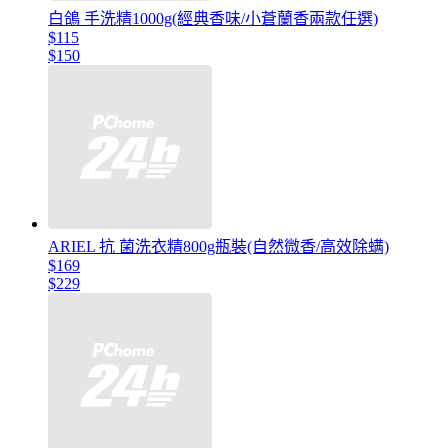
白鴿 手洗精1000g(經典香味/小蒼蘭香兩款任選)
$115
$150
ARIEL 抗 菌洗衣精800g瓶裝(自然微香/高效除螨)
$169
$229