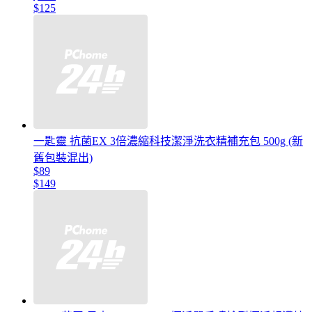
$125
一匙靈 抗菌EX 3倍濃縮科技潔淨洗衣精補充包 500g (新
舊包裝混出)
$89
$149