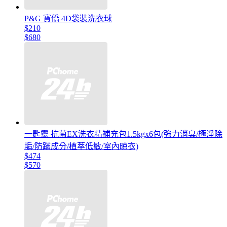
P&G 寶僑 4D袋裝洗衣球
$210
$680
一匙靈 抗菌EX洗衣精補充包1.5kgx6包(強力消臭/極淨除
垢/防蹣成分/植萃低敏/室內晾衣)
$474
$570