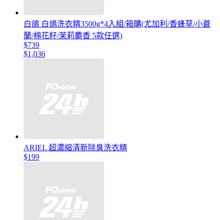
白鴿 白鴿洗衣精3500g*4入組/箱購(尤加利/香蜂草/小蒼
蘭/棉花籽/茉莉麝香 5款任選)
$739
$1,036
ARIEL 超濃縮清新除臭洗衣精
$199