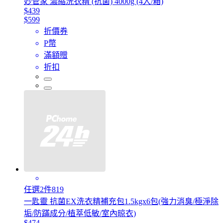
妙管家 濃縮洗衣精 (抗菌) 4000g (4入/箱)
$439
$599
折價券
P幣
滿額贈
折扣
任選2件819
一匙靈 抗菌EX洗衣精補充包1.5kgx6包(強力消臭/極淨除
垢/防蹣成分/植萃低敏/室內晾衣)
$474