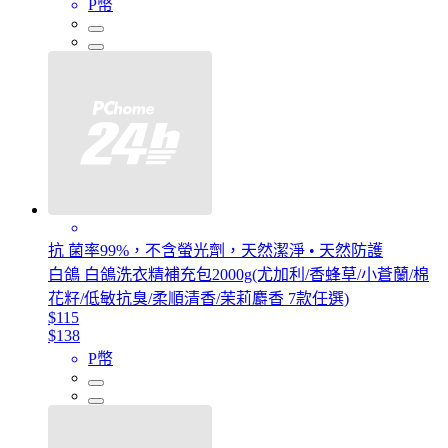
P幣
抗 菌率99%，不含螢光劑，天然潔淨 • 天然防護
白鴿 白鴿洗衣精補充包2000g(尤加利/香蜂草/小蒼蘭/棉
花籽/低敏抗臭/柔順清香/茉莉麝香 7款任選)
$115
$138
P幣