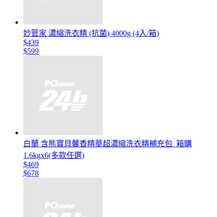
妙管家 濃縮洗衣精 (抗菌) 4000g (4入/箱)
$439
$599
白蘭 含熊寶貝馨香精華超濃縮洗衣精補充包_箱購
1.6kgx6(多款任選)
$469
$678