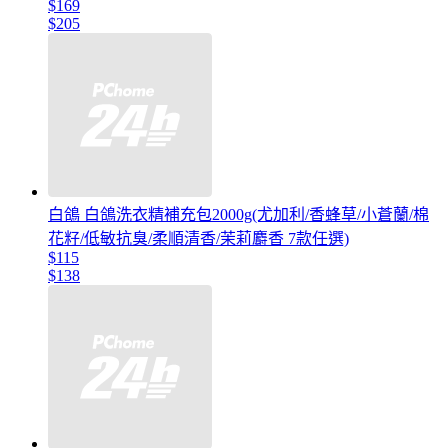
$169
$205
白鴿 白鴿洗衣精補充包2000g(尤加利/香蜂草/小蒼蘭/棉
花籽/低敏抗臭/柔順清香/茉莉麝香 7款任選)
$115
$138