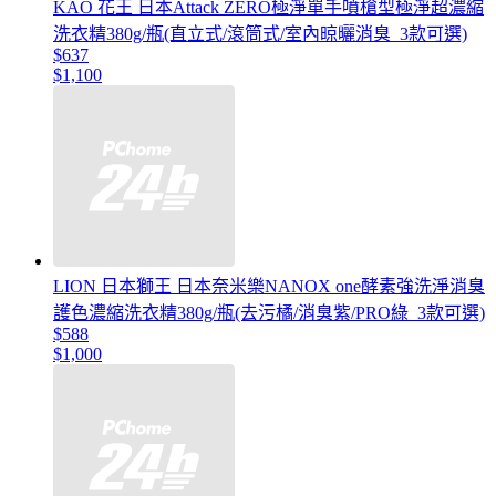
KAO 花王 日本Attack ZERO極淨單手噴槍型極淨超濃縮
洗衣精380g/瓶(直立式/滾筒式/室內晾曬消臭_3款可選)
$637
$1,100
LION 日本獅王 日本奈米樂NANOX one酵素強洗淨消臭
護色濃縮洗衣精380g/瓶(去污橘/消臭紫/PRO綠_3款可選)
$588
$1,000