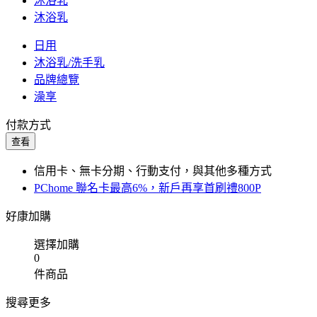
沐浴乳
沐浴乳
日用
沐浴乳/洗手乳
品牌總覽
澡享
付款方式
查看
信用卡、無卡分期、行動支付，與其他多種方式
PChome 聯名卡最高6%，新戶再享首刷禮800P
好康加購
選擇加購
0
件商品
搜尋更多