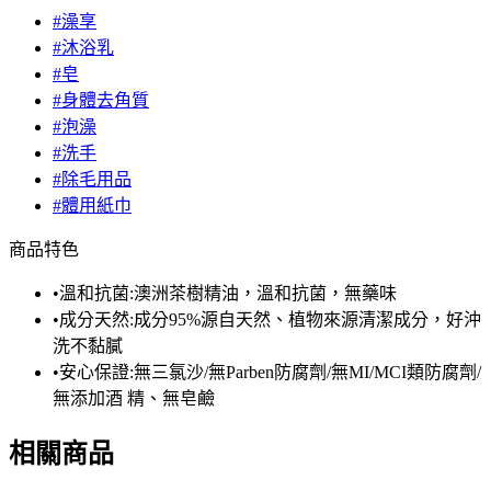
#澡享
#沐浴乳
#皂
#身體去角質
#泡澡
#洗手
#除毛用品
#體用紙巾
商品特色
•溫和抗菌:澳洲茶樹精油，溫和抗菌，無藥味
•成分天然:成分95%源自天然、植物來源清潔成分，好沖
洗不黏膩
•安心保證:無三氯沙/無Parben防腐劑/無MI/MCI類防腐劑/
無添加酒 精、無皂鹼
相關商品