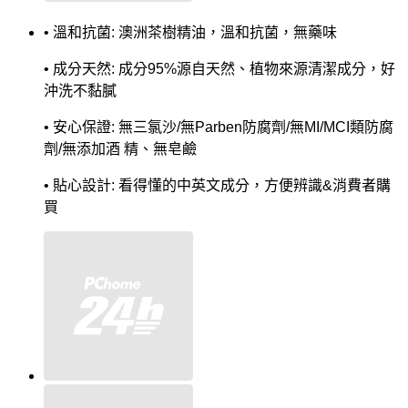
• 溫和抗菌: 澳洲茶樹精油，溫和抗菌，無藥味
• 成分天然: 成分95%源自天然、植物來源清潔成分，好
沖洗不黏膩
• 安心保證: 無三氯沙/無Parben防腐劑/無MI/MCI類防腐
劑/無添加酒 精、無皂鹼
• 貼心設計: 看得懂的中英文成分，方便辨識&消費者購
買