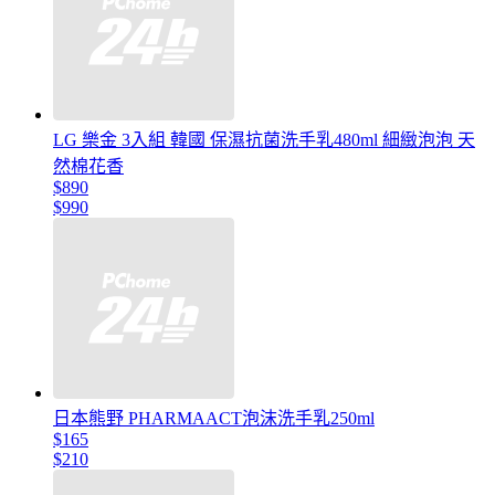
LG 樂金 3入組 韓國 保濕抗菌洗手乳480ml 細緻泡泡 天
然棉花香
$890
$990
日本熊野 PHARMAACT泡沫洗手乳250ml
$165
$210