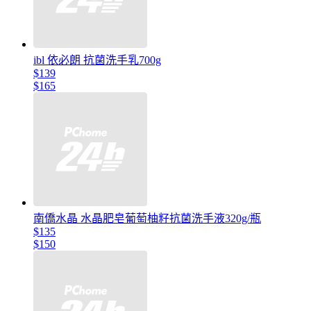
ibl 依必朗 抗菌洗手乳700g
$139
$165
南僑水晶 水晶肥皂葡萄柚籽抗菌洗手液320g/瓶
$135
$150