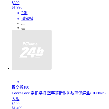
$899
$1,996
P幣
滿額贈
最高折180
LocknLock 樂扣樂扣 藍莓慕斯耐熱玻璃保鮮盒/1040ml/3
入組
$599
$1,499