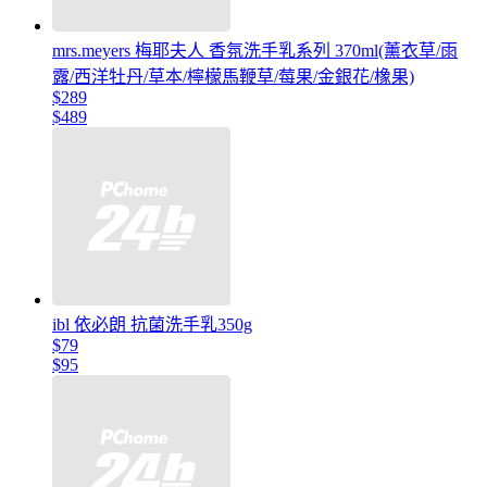
mrs.meyers 梅耶夫人 香氛洗手乳系列 370ml(薰衣草/雨
露/西洋牡丹/草本/檸檬馬鞭草/莓果/金銀花/橡果)
$289
$489
ibl 依必朗 抗菌洗手乳350g
$79
$95