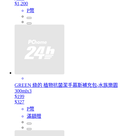
$1,200
P幣
GREEN 綠的 植物抗菌潔手慕斯補充包-水族樂園
300mlx3
$199
$327
P幣
滿額贈