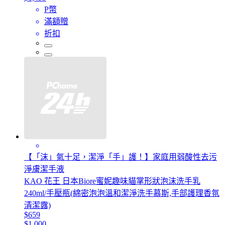
P幣
滿額贈
折扣
【「沫」氣十足，潔淨「手」護！】家庭用弱酸性去污
淨膚潔手液
KAO 花王 日本Biore蜜妮趣味貓掌形狀泡沫洗手乳
240ml/手壓瓶(綿密泡泡溫和潔淨洗手慕斯,手部護理香氛
清潔露)
$659
$1,000