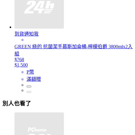
到貨通知我
GREEN 綠的 抗菌潔手慕斯加侖桶-檸檬伯爵 3800mlx2入
組
$768
$1,500
P幣
滿額贈
別人也看了