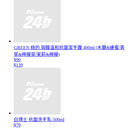
GREEN 綠的 弱酸溫和抗菌潔手露 400ml (木蘭&蜂蜜/青
草&檸檬草/茉莉&檸檬)
$99
$139
白博士 抗菌洗手乳-500ml
$79