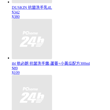
DUSKIN 抗菌洗手乳4L
$342
$380
ibl 依必朗 抗菌洗手露-蘆薈+小黃瓜配方300ml
$89
$109