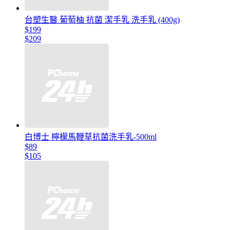
台塑生醫 葡萄柚 抗菌 潔手乳 洗手乳 (400g)
$199
$209
白博士 檸檬馬鞭草抗菌洗手乳-500ml
$89
$105