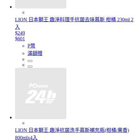
LION 日本獅王 趣淨料理手抗菌去味慕斯 柑橘 230ml 2
入
$249
$601
P幣
滿額贈
LION 日本獅王 趣淨抗菌洗手慕斯補充瓶(柑橘/果香)
800mlx4入