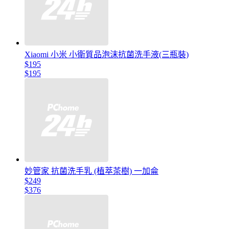
Xiaomi 小米 小衛質品泡沫抗菌洗手液(三瓶裝)
$195
$195
妙管家 抗菌洗手乳 (植萃茶樹) 一加侖
$249
$376