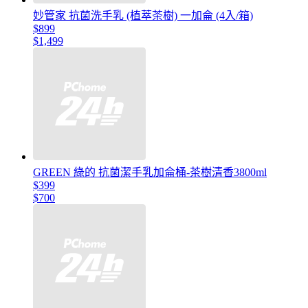
妙管家 抗菌洗手乳 (植萃茶樹) 一加侖 (4入/箱)
$899
$1,499
GREEN 綠的 抗菌潔手乳加侖桶-茶樹清香3800ml
$399
$700