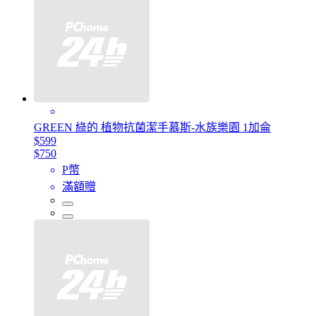
GREEN 綠的 植物抗菌潔手慕斯-水族樂園 1加侖
$599
$750
P幣
滿額贈