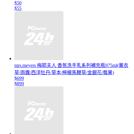
$50
$55
mrs.meyers 梅耶夫人 香氛洗手乳系列補充瓶975ml(薰衣
草/雨露/西洋牡丹/草本/檸檬馬鞭草/金銀花/莓果)
$699
$899