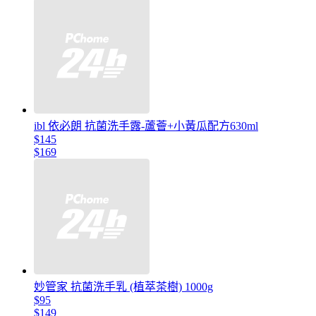
ibl 依必朗 抗菌洗手露-蘆薈+小黃瓜配方630ml
$145
$169
妙管家 抗菌洗手乳 (植萃茶樹) 1000g
$95
$149