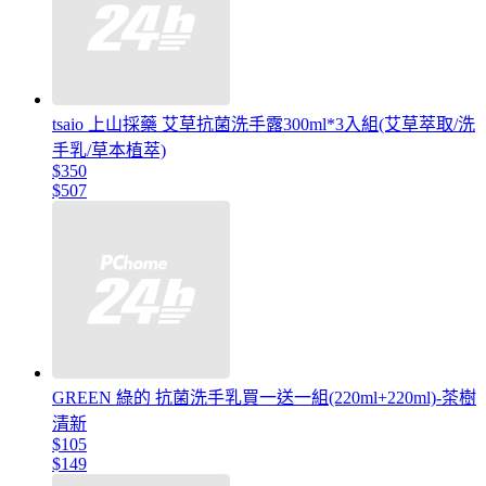
tsaio 上山採藥 艾草抗菌洗手露300ml*3入組(艾草萃取/洗
手乳/草本植萃)
$350
$507
GREEN 綠的 抗菌洗手乳買一送一組(220ml+220ml)-茶樹
清新
$105
$149