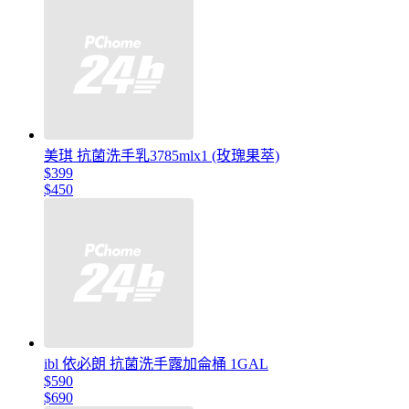
美琪 抗菌洗手乳3785mlx1 (玫瑰果萃)
$399
$450
ibl 依必朗 抗菌洗手露加侖桶 1GAL
$590
$690