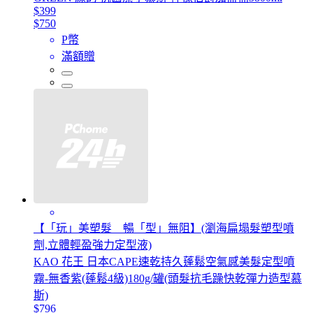
$399
$750
P幣
滿額贈
【「玩」美塑髮 暢「型」無阻】(瀏海扁塌髮塑型噴
劑,立體輕盈強力定型液)
KAO 花王 日本CAPE速乾持久蓬鬆空氣感美髮定型噴
霧-無香紫(蓬鬆4級)180g/罐(頭髮抗毛躁快乾彈力造型慕
斯)
$796