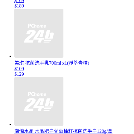
$169
$189
美琪 抗菌洗手乳700ml x1(淨萃青桔)
$109
$129
南僑水晶 水晶肥皂葡萄柚籽抗菌洗手皂120g/盒