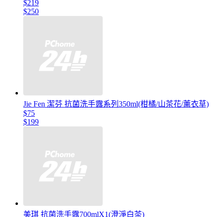
$219
$250
Jie Fen 潔芬 抗菌洗手露系列350ml(柑橘/山茶花/薰衣草)
$75
$199
美琪 抗菌洗手露700mlX1(澄淨白茶)