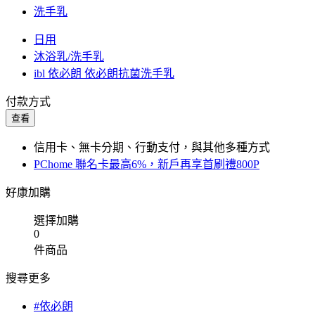
洗手乳
日用
沐浴乳/洗手乳
ibl 依必朗 依必朗抗菌洗手乳
付款方式
查看
信用卡、無卡分期、行動支付，與其他多種方式
PChome 聯名卡最高6%，新戶再享首刷禮800P
好康加購
選擇加購
0
件商品
搜尋更多
#依必朗