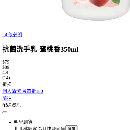
ibl 依必朗
抗菌洗手乳-蜜桃香350ml
$79
$89
4.9
(14)
折扣
個人清潔 最高折180
前往
配送資訊
明早到貨
北北桃限定 7-11快速到貨
說明