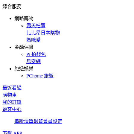
綜合服務
網路購物
露天拍賣
比比昂日本購物
媽咪愛
金融保險
Pi 拍錢包
易安網
旅遊娛樂
PChome 旅遊
最近看過
購物車
我的訂單
顧客中心
追蹤清單
退貨
會員設定
下載 APP