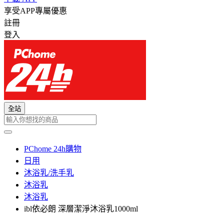
享受APP專屬優惠
註冊
登入
全站
PChome 24h購物
日用
沐浴乳/洗手乳
沐浴乳
沐浴乳
ibl依必朗 深層潔淨沐浴乳1000ml