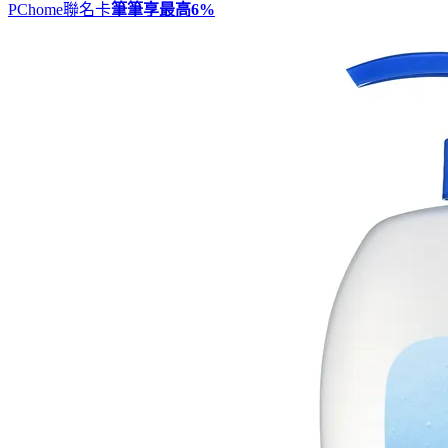
PChome聯名卡
筆筆享最高
6%