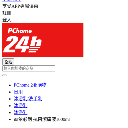
享受APP專屬優惠
註冊
登入
全站
PChome 24h購物
日用
沐浴乳/洗手乳
沐浴乳
沐浴乳
ibl依必朗 抗菌潔膚液1000ml