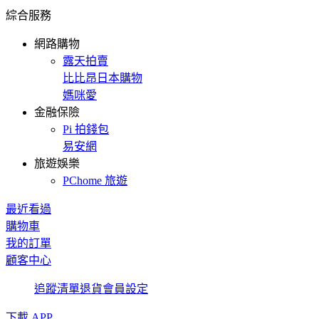
綜合服務
網路購物
露天拍賣
比比昂日本購物
媽咪愛
金融保險
Pi 拍錢包
易安網
旅遊娛樂
PChome 旅遊
最近看過
購物車
我的訂單
顧客中心
追蹤清單
退貨
會員設定
下載 APP