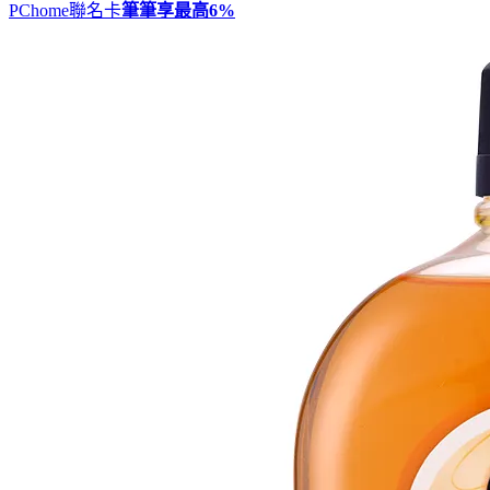
PChome聯名卡
筆筆享最高
6%