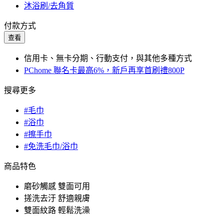
沐浴刷/去角質
付款方式
查看
信用卡、無卡分期、行動支付，與其他多種方式
PChome 聯名卡最高6%，新戶再享首刷禮800P
搜尋更多
#毛巾
#浴巾
#擦手巾
#免洗毛巾/浴巾
商品特色
磨砂觸感 雙面可用
搓洗去汙 舒適親膚
雙面紋路 輕鬆洗澡