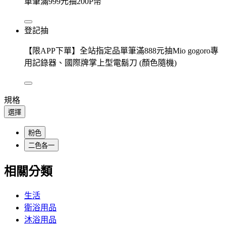
單筆滿999元抽200P幣
登記抽
【限APP下單】全站指定品單筆滿888元抽Mio gogoro專
用記錄器、國際牌掌上型電鬍刀 (顏色隨機)
規格
選擇
粉色
二色各一
相關分類
生活
衛浴用品
沐浴用品