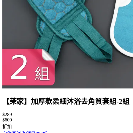
【茉家】加厚款柔細沐浴去角質套組-2組
$289
$600
折扣