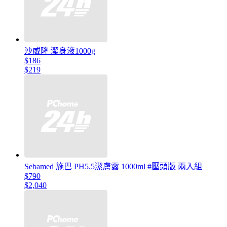
沙威隆 潔身液1000g
$186
$219
Sebamed 施巴 PH5.5潔膚露 1000ml #壓頭版 兩入組
$790
$2,040