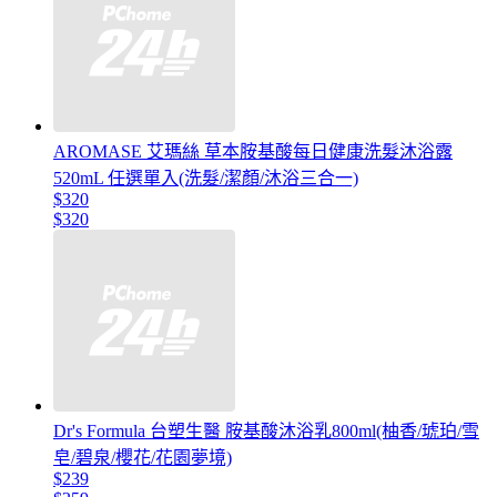
AROMASE 艾瑪絲 草本胺基酸每日健康洗髮沐浴露
520mL 任選單入(洗髮/潔顏/沐浴三合一)
$320
$320
Dr's Formula 台塑生醫 胺基酸沐浴乳800ml(柚香/琥珀/雪
皂/碧泉/櫻花/花園夢境)
$239