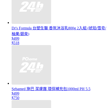
Dr's Formula 台塑生醫 香氛沐浴乳800g 2入組 (琥珀/雪皂/
柚果/碧泉)
$499
$518
Sebamed 施巴 潔膚露 環保補充包1000ml PH 5.5
$499
$750