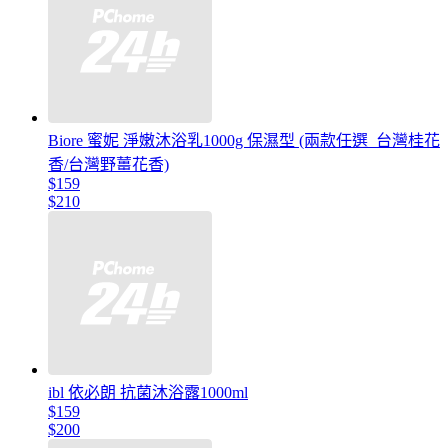
Biore 蜜妮 淨嫩沐浴乳1000g 保濕型 (兩款任選_台灣桂花
香/台灣野薑花香)
$159
$210
ibl 依必朗 抗菌沐浴露1000ml
$159
$200