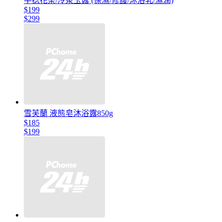
手捻花茶/冷泉玉露 (保濕/修護/沐浴乳/濕潤)
$199
$299
雪芙蘭 液態皂沐浴露850g
$185
$199