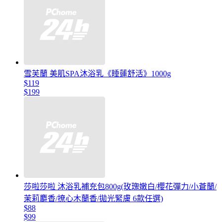
雪芙蘭 美肌SPA沐浴乳《睡蓮舒活》1000g
$119
$199
莎啦莎啦 沐浴乳補充包800g(玫瑰嫩白/櫻花彈力/小蒼蘭/
茉莉麝香/撩心木蘭香/拋光緊膚 6款任選)
$88
$99