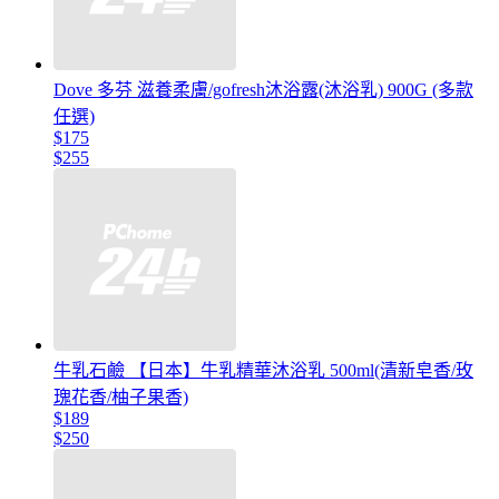
Dove 多芬 滋養柔膚/gofresh沐浴露(沐浴乳) 900G (多款
任選)
$175
$255
牛乳石鹼 【日本】牛乳精華沐浴乳 500ml(清新皂香/玫
瑰花香/柚子果香)
$189
$250