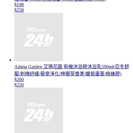
$198
$258
Amma Garden 艾瑪花園 有機沐浴膠沐浴乳500ml(忍冬舒
壓/刺槐紓緩/藜麥淨化/檸檬草香茅/蠟菊蘆薈/綠蜂膠)
$200
$250