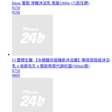
Biore 蜜妮 淨嫩沐浴乳 瓶裝1000g (八款任選)
$159
$190
FJ 豐傑生醫 【水楊酸抗痘機能沐浴露】胸背部痘痘沐浴
乳ｘ收斂毛孔ｘ幫助角質代謝抗菌(500ml/瓶)
$759
$809