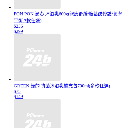
PON PON 澎澎 沐浴乳600g(親膚舒緩/胺基酸修護/養膚
平衡 3款任選)
$236
$299
GREEN 綠的 抗菌沐浴乳補充包700ml(多款任選)
$75
$149