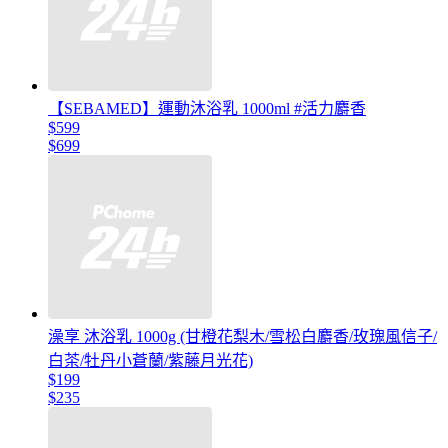
【SEBAMED】運動沐浴乳 1000ml #活力麝香
$599
$699
澡享 沐浴乳 1000g (甘橙花梨木/雪松白麝香/玫瑰風信子/
白茶/牡丹小蒼蘭/紫藤月光花)
$199
$235