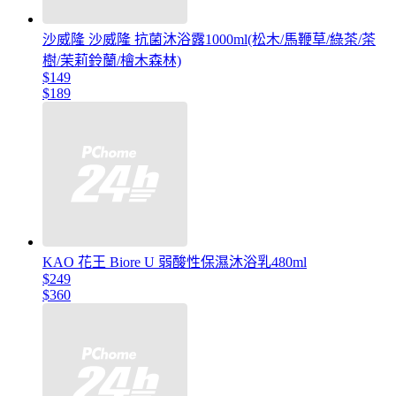
沙威隆 沙威隆 抗菌沐浴露1000ml(松木/馬鞭草/綠茶/茶
樹/茉莉鈴蘭/檜木森林)
$149
$189
KAO 花王 Biore U 弱酸性保濕沐浴乳480ml
$249
$360