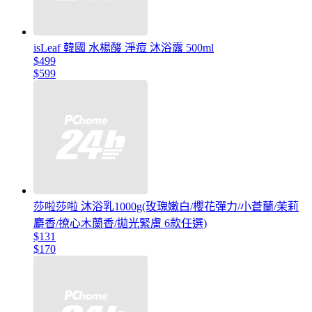
isLeaf 韓國 水楊酸 淨痘 沐浴露 500ml
$499
$599
莎啦莎啦 沐浴乳1000g(玫瑰嫩白/櫻花彈力/小蒼蘭/茉莉
麝香/撩心木蘭香/拋光緊膚 6款任選)
$131
$170