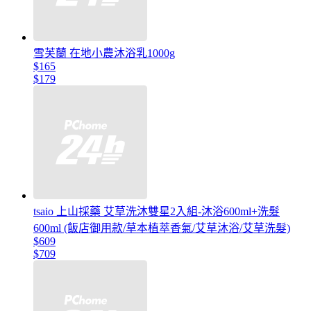
雪芙蘭 在地小農沐浴乳1000g
$165
$179
tsaio 上山採藥 艾草洗沐雙星2入組-沐浴600ml+洗髮
600ml (飯店御用款/草本植萃香氣/艾草沐浴/艾草洗髮)
$609
$709