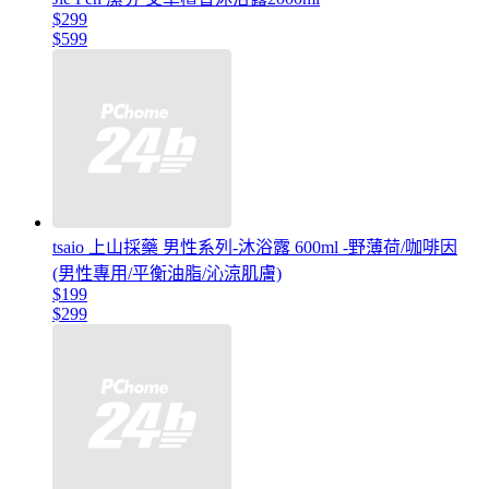
$299
$599
tsaio 上山採藥 男性系列-沐浴露 600ml -野薄荷/咖啡因
(男性專用/平衡油脂/沁涼肌膚)
$199
$299