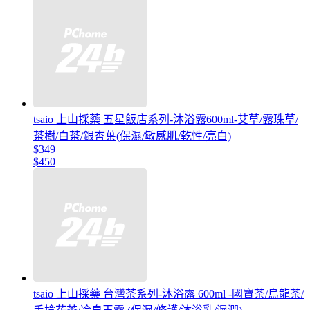
tsaio 上山採藥 五星飯店系列-沐浴露600ml-艾草/露珠草/
茶樹/白茶/銀杏葉(保濕/敏感肌/乾性/亮白)
$349
$450
tsaio 上山採藥 台灣茶系列-沐浴露 600ml -國寶茶/烏龍茶/