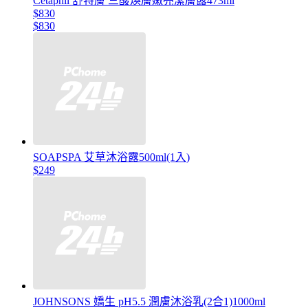
Cetaphil 舒特膚 三酸煥膚嫩亮潔膚露473ml
$830
$830
SOAPSPA 艾草沐浴露500ml(1入)
$249
JOHNSONS 嬌生 pH5.5 潤膚沐浴乳(2合1)1000ml