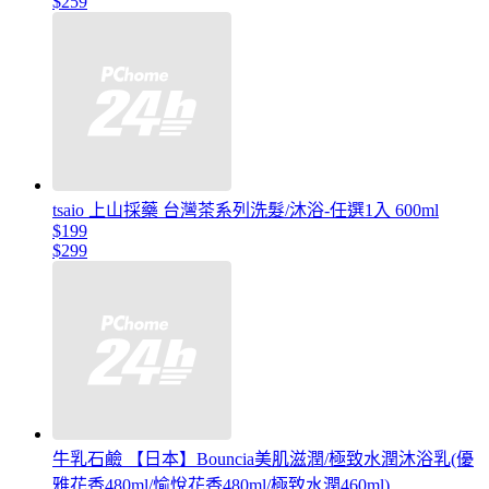
$259
tsaio 上山採藥 台灣茶系列洗髮/沐浴-任選1入 600ml
$199
$299
牛乳石鹼 【日本】Bouncia美肌滋潤/極致水潤沐浴乳(優
雅花香480ml/愉悅花香480ml/極致水潤460ml)