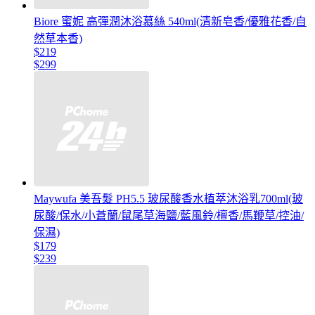
Biore 蜜妮 高彈潤沐浴慕絲 540ml(清新皂香/優雅花香/自
然草本香)
$219
$299
Maywufa 美吾髮 PH5.5 玻尿酸香水植萃沐浴乳700ml(玻
尿酸/保水/小蒼蘭/鼠尾草海鹽/藍風鈴/檀香/馬鞭草/控油/
保濕)
$179
$239