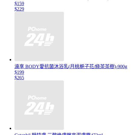
$159
$229
澡享 BODY愛抗菌沐浴乳(月桃梔子花/綠茶茶樹)-900g
$199
$265