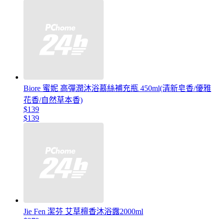
Biore 蜜妮 高彈潤沐浴慕絲補充瓶 450ml(清新皂香/優雅
花香/自然草本香)
$139
$139
Jie Fen 潔芬 艾草檀香沐浴露2000ml