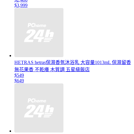
$3,999
HETRAS hetras保濕香氛沐浴乳 大容量1013mL 保濕留香
無花果香 不乾癢 木質調 五星級飯店
$549
$649