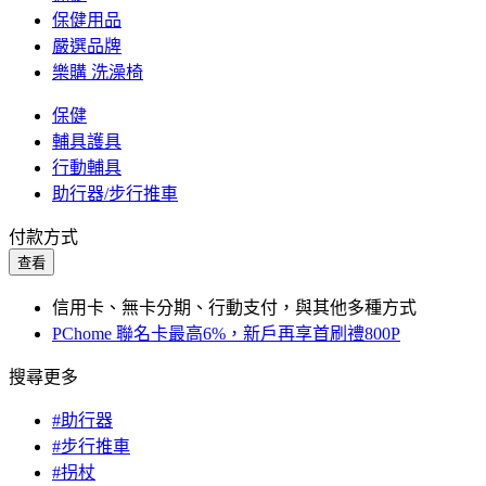
保健用品
嚴選品牌
樂購 洗澡椅
保健
輔具護具
行動輔具
助行器/步行推車
付款方式
查看
信用卡、無卡分期、行動支付，與其他多種方式
PChome 聯名卡最高6%，新戶再享首刷禮800P
搜尋更多
#助行器
#步行推車
#拐杖