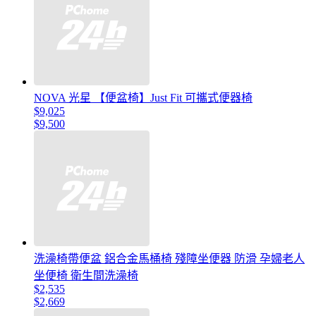
NOVA 光星 【便盆椅】Just Fit 可攜式便器椅
$9,025
$9,500
洗澡椅帶便盆 鋁合金馬桶椅 殘障坐便器 防滑 孕婦老人
坐便椅 衛生間洗澡椅
$2,535
$2,669