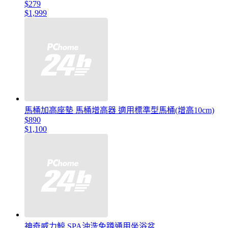
$279
$1,999
馬桶加高座墊 馬桶增高器 適用標準型馬桶(增高10cm)
$890
$1,100
神奇威力鯨 SPA沖洗免蹲通用坐浴盆