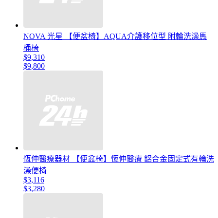
NOVA 光星 【便盆椅】AQUA介護移位型 附輪洗澡馬
桶椅
$9,310
$9,800
恆伸醫療器材 【便盆椅】恆伸醫療 鋁合金固定式有輪洗
澡便椅
$3,116
$3,280