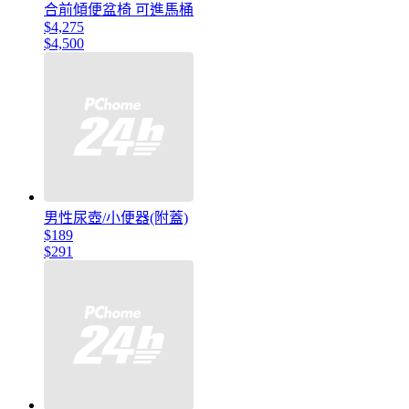
合前傾便盆椅 可進馬桶
$4,275
$4,500
男性尿壺/小便器(附蓋)
$189
$291