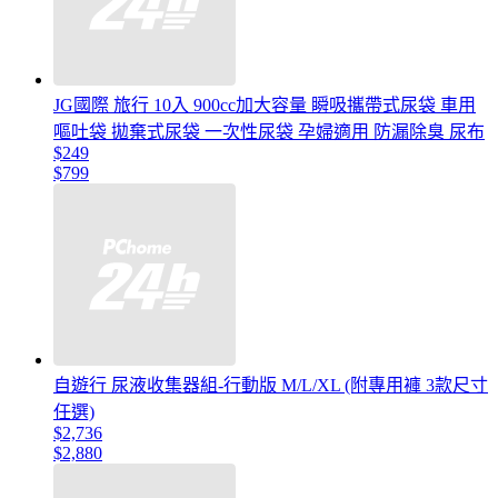
JG國際 旅行 10入 900cc加大容量 瞬吸攜帶式尿袋 車用
嘔吐袋 拋棄式尿袋 一次性尿袋 孕婦適用 防漏除臭 尿布
$249
$799
自遊行 尿液收集器組-行動版 M/L/XL (附專用褲 3款尺寸
任選)
$2,736
$2,880