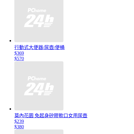
行動式大便器/尿壺/便桶
$369
$570
莫內花園 免起身矽膠軟口女用尿壺
$239
$380