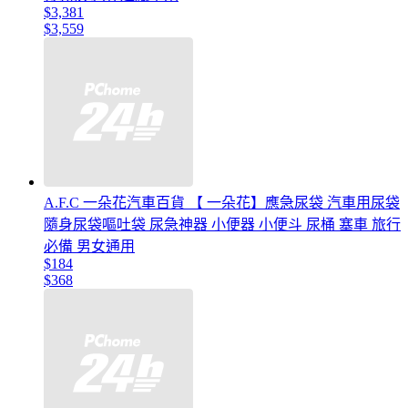
$3,381
$3,559
A.F.C 一朵花汽車百貨 【 一朵花】應急尿袋 汽車用尿袋
隨身尿袋嘔吐袋 尿急神器 小便器 小便斗 尿桶 塞車 旅行
必備 男女通用
$184
$368