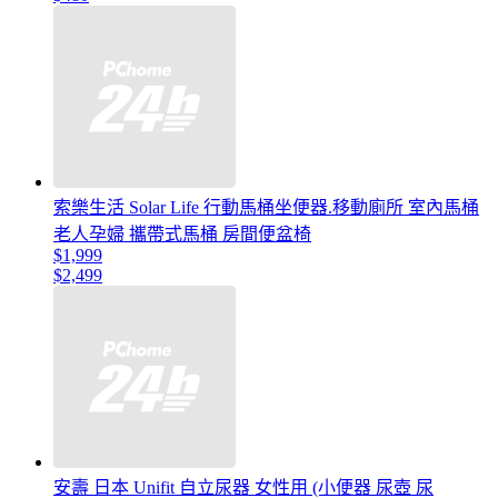
索樂生活 Solar Life 行動馬桶坐便器.移動廁所 室內馬桶
老人孕婦 攜帶式馬桶 房間便盆椅
$1,999
$2,499
安壽 日本 Unifit 自立尿器 女性用 (小便器 尿壺 尿