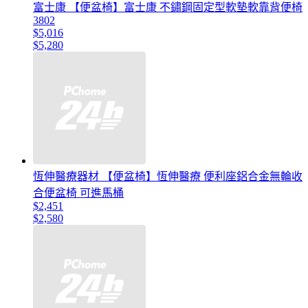
富士康 【便盆椅】富士康 不鏽鋼固定型軟墊軟靠背便椅
3802
$5,016
$5,280
恆伸醫療器材 【便盆椅】恆伸醫療 便利座鋁合金無輪收
合便盆椅 可進馬桶
$2,451
$2,580