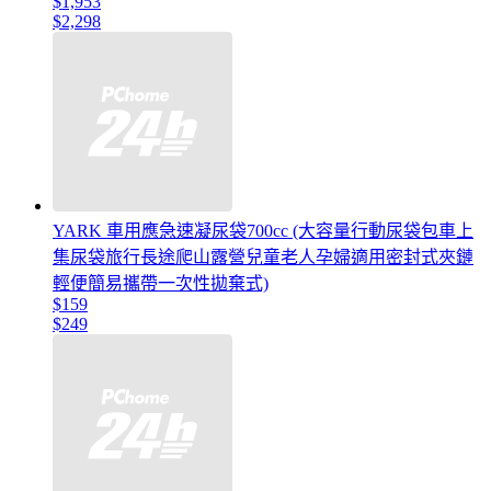
$1,953
$2,298
YARK 車用應急速凝尿袋700cc (大容量行動尿袋包車上
集尿袋旅行長途爬山露營兒童老人孕婦適用密封式夾鏈
輕便簡易攜帶一次性拋棄式)
$159
$249