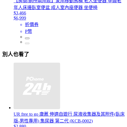
【房間/廁所兩用款】家用移動馬桶 老人坐便器 孕婦老
年人床邊臥室便盆 成人室內座便器 坐便椅
$3,466
$6,999
折價券
P幣
別人也看了
UR free to go 康薦 伸適自遊行 尿液收集器及其附件(臥床
版-男性專用) 集尿器 第二代 (KCB-0002)
$2,880