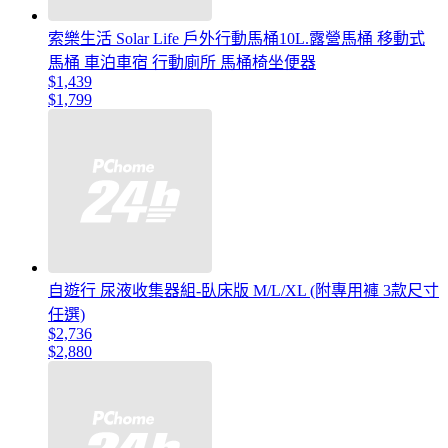
索樂生活 Solar Life 戶外行動馬桶10L.露營馬桶 移動式
馬桶 車泊車宿 行動廁所 馬桶椅坐便器
$1,439
$1,799
自遊行 尿液收集器組-臥床版 M/L/XL (附專用褲 3款尺寸
任選)
$2,736
$2,880