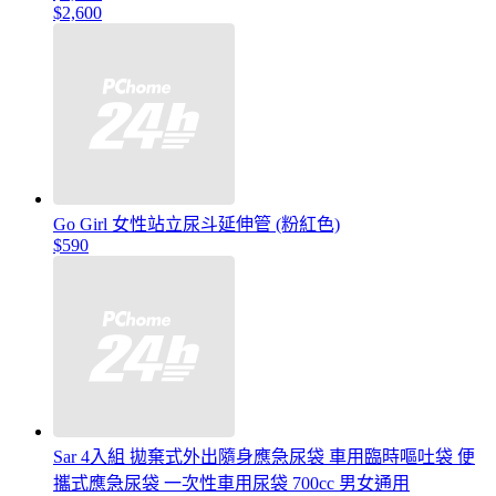
$2,600
Go Girl 女性站立尿斗延伸管 (粉紅色)
$590
Sar 4入組 拋棄式外出隨身應急尿袋 車用臨時嘔吐袋 便
攜式應急尿袋 一次性車用尿袋 700cc 男女通用