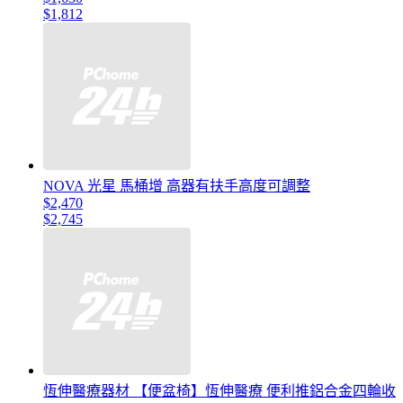
$1,812
NOVA 光星 馬桶增 高器有扶手高度可調整
$2,470
$2,745
恆伸醫療器材 【便盆椅】恆伸醫療 便利推鋁合金四輪收