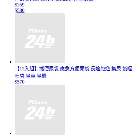
$359
$580
【12入組】攜便尿袋 應急方便尿袋 長途旅遊 集尿 袋嘔
吐袋 暈車 暈機
$570