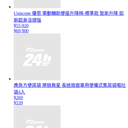
Uniscope 優思 電動輔助便座升降椅-標準款 智能升降 如
廁起身沒煩惱
$55,920
$69,900
應急方便尿袋 膀胱救星 長途旅遊車用便攜式集尿袋嘔吐
袋4入
$269
$539