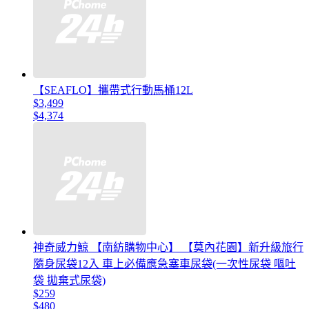
【SEAFLO】攜帶式行動馬桶12L
$3,499
$4,374
神奇威力鯨 【南紡購物中心】 【莫內花園】新升級旅行
隨身尿袋12入 車上必備應急塞車尿袋(一次性尿袋 嘔吐
袋 拋棄式尿袋)
$259
$480