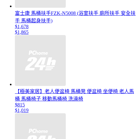
富士康 馬桶扶手FZK-N5008 (浴室扶手 廁所扶手 安全扶
手 馬桶起身扶手)
$1,678
$1,865
【極美家居】老人便盆椅 馬桶凳 便盆椅 坐便椅 老人馬
桶 馬桶椅子 移動馬桶椅 洗澡椅
$815
$1,019