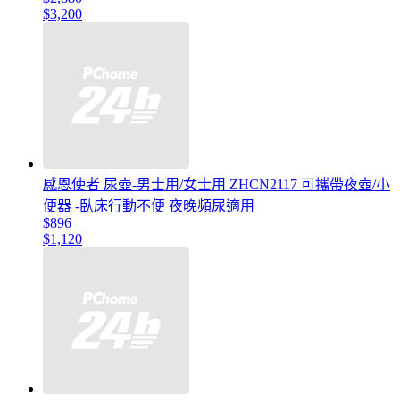
$3,200
感恩使者 尿壺-男士用/女士用 ZHCN2117 可攜帶夜壺/小
便器 -臥床行動不便 夜晚頻尿適用
$896
$1,120