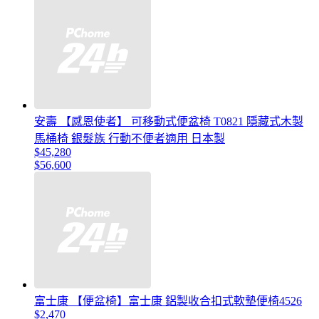
安壽 【感恩使者】 可移動式便盆椅 T0821 隱藏式木製
馬桶椅 銀髮族 行動不便者適用 日本製
$45,280
$56,600
富士康 【便盆椅】富士康 鋁製收合扣式軟墊便椅4526
$2,470