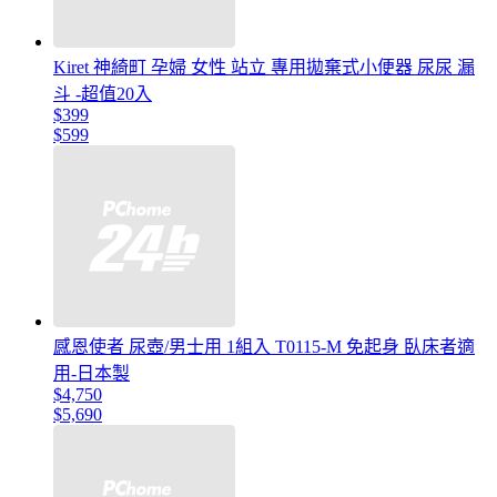
Kiret 神綺町 孕婦 女性 站立 專用拋棄式小便器 尿尿 漏
斗 -超值20入
$399
$599
感恩使者 尿壺/男士用 1組入 T0115-M 免起身 臥床者適
用-日本製
$4,750
$5,690