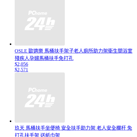
OSLE 歐適樂 馬桶扶手架子老人廁所助力架衛生間浴室
殘疾人孕婦馬桶扶手免打孔
$2,056
$2,571
玖天 馬桶扶手坐便椅 安全扶手助力架 老人安全欄杆 免
打孔扶手架 送紙巾架