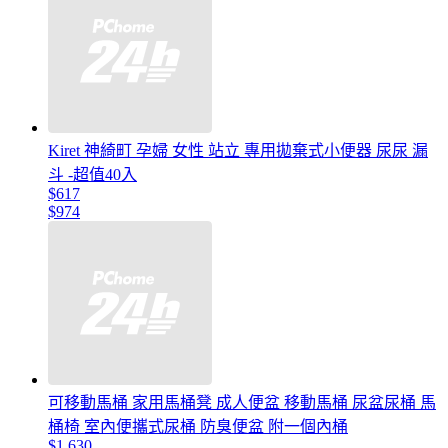
Kiret 神綺町 孕婦 女性 站立 專用拋棄式小便器 尿尿 漏
斗 -超值40入
$617
$974
可移動馬桶 家用馬桶凳 成人便盆 移動馬桶 尿盆尿桶 馬
桶椅 室內便攜式尿桶 防臭便盆 附一個內桶
$1,630