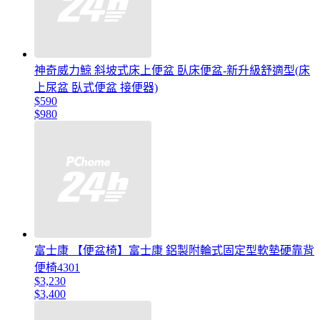
神奇威力鯨 斜坡式床上便盆 臥床便盆-新升級舒適型(床
上尿盆 臥式便盆 接便器)
$590
$980
富士康 【便盆椅】富士康 鋁製附輪式固定型軟墊硬靠背
便椅4301
$3,230
$3,400