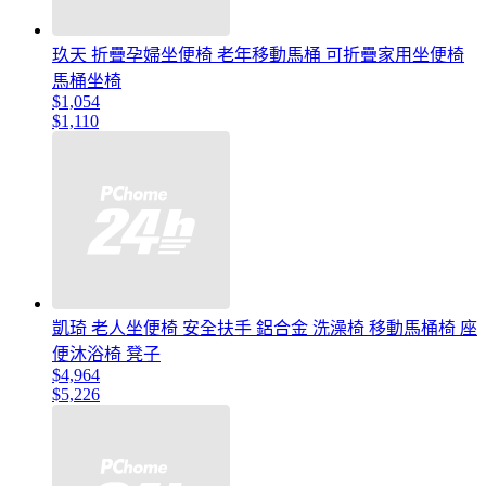
玖天 折疊孕婦坐便椅 老年移動馬桶 可折疊家用坐便椅
馬桶坐椅
$1,054
$1,110
凱琦 老人坐便椅 安全扶手 鋁合金 洗澡椅 移動馬桶椅 座
便沐浴椅 凳子
$4,964
$5,226