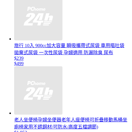
旅行 10入 900cc加大容量 瞬吸攜帶式尿袋 車用嘔吐袋
拋棄式尿袋 一次性尿袋 孕婦適用 防漏除臭 尿布
$239
$499
老人坐便椅孕婦坐便器老年人座便椅可折疊移動馬桶坐
廁椅家用不銹鋼材/可防水/高度五檔調節)