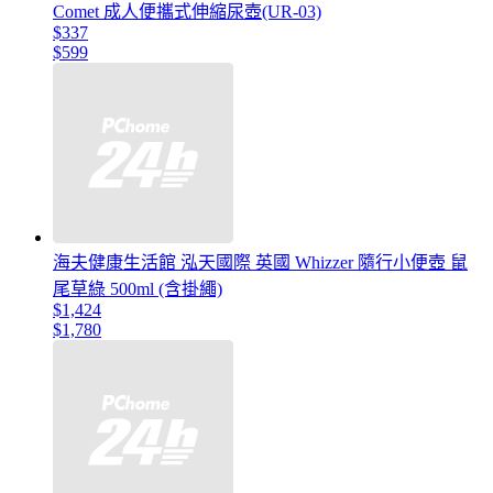
Comet 成人便攜式伸縮尿壺(UR-03)
$337
$599
海夫健康生活館 泓天國際 英國 Whizzer 隨行小便壺 鼠
尾草綠 500ml (含掛繩)
$1,424
$1,780