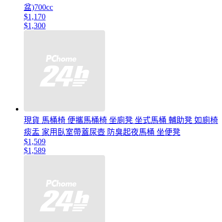
盆)700cc
$1,170
$1,300
現貨 馬桶椅 便攜馬桶椅 坐廁凳 坐式馬桶 輔助凳 如廁椅
痰盂 家用臥室帶蓋尿壺 防臭起夜馬桶 坐便凳
$1,509
$1,589