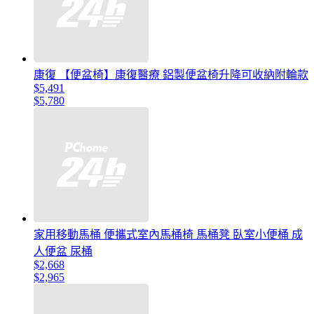
康復 【便盆椅】康復醫療 鋁製便盆椅升降可收納附輪款
$5,491
$5,780
家用移動馬桶 便攜式室內馬桶椅 馬桶凳 臥室小便桶 成
人便盆 尿桶
$2,668
$2,965