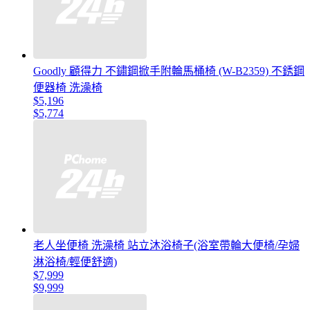
Goodly 顧得力 不鏽鋼掀手附輪馬桶椅 (W-B2359) 不銹鋼
便器椅 洗澡椅
$5,196
$5,774
老人坐便椅 洗澡椅 站立沐浴椅子(浴室帶輪大便椅/孕婦
淋浴椅/輕便舒適)
$7,999
$9,999