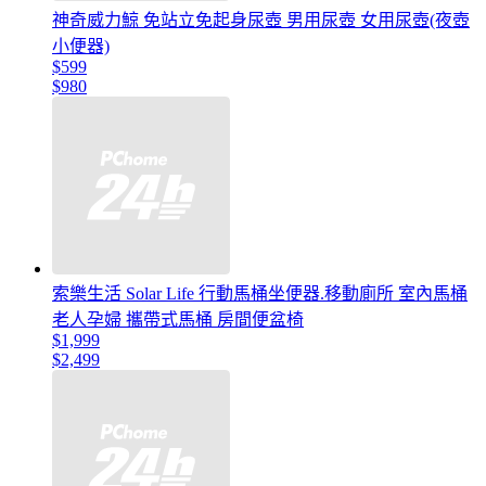
神奇威力鯨 免站立免起身尿壺 男用尿壺 女用尿壺(夜壺
小便器)
$599
$980
索樂生活 Solar Life 行動馬桶坐便器.移動廁所 室內馬桶
老人孕婦 攜帶式馬桶 房間便盆椅
$1,999
$2,499