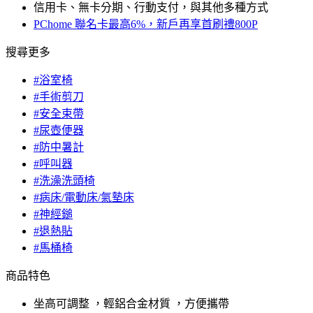
信用卡、無卡分期、行動支付，與其他多種方式
PChome 聯名卡最高6%，新戶再享首刷禮800P
搜尋更多
#浴室椅
#手術剪刀
#安全束帶
#尿壺便器
#防中暑計
#呼叫器
#洗澡洗頭椅
#病床/電動床/氣墊床
#神經鎚
#退熱貼
#馬桶椅
商品特色
坐高可調整 ，輕鋁合金材質 ，方便攜帶