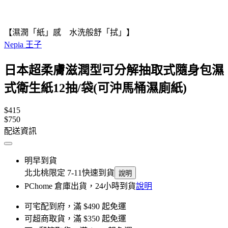
【濕潤「紙」感 水洗般舒「拭」】
Nepia 王子
日本超柔膚滋潤型可分解抽取式隨身包濕
式衛生紙12抽/袋(可沖馬桶濕廁紙)
$415
$750
配送資訊
明早到貨
北北桃限定 7-11快速到貨
說明
PChome 倉庫出貨，24小時到貨
說明
可宅配到府，滿 $490 起免運
可超商取貨，滿 $350 起免運