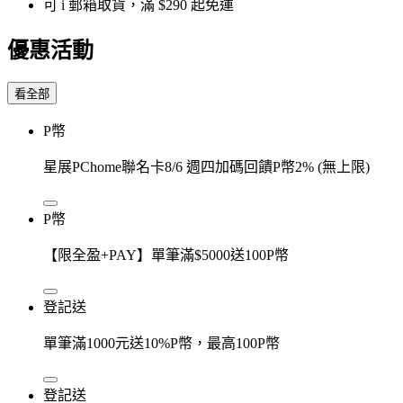
可 i 郵箱取貨，滿 $290 起免運
優惠活動
看全部
P幣
星展PChome聯名卡8/6 週四加碼回饋P幣2% (無上限)
P幣
【限全盈+PAY】單筆滿$5000送100P幣
登記送
單筆滿1000元送10%P幣，最高100P幣
登記送