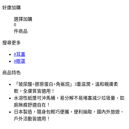
好康加購
選擇加購
0
件商品
搜尋更多
#耳塞
#眼罩
商品特色
「玻尿酸+膠原蛋白+角鯊烷」3重滋潤，溫和親膚柔
軟，全膚質皆適用！
水溶性紙漿可沖馬桶，易分解不易堵塞減少垃圾量，如
廁無痕舒適自在！
日本製造，隨身包輕巧便攜，便利抽取，國內外旅遊、
戶外活動皆適用！