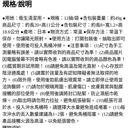
規格/說明
●用途：衛生清潔用。 ●規格：12抽/袋 ●含包裝重量：約49g ●
商品尺寸：約長20×高11公分 ●含包裝尺寸：約長8×寬1.2×高
18.6公分 ●產地：日本 ●物流方式：常溫 ●保存方法：常溫下
保存，勿讓陽光照射。 ●使用方法：打開包裝後，抽取出即可
使用，使用後可投入馬桶沖掉。 ●注意事項： (1)尺寸為手工
測量略有誤差，請以實際收到的商品尺寸為準！ (2)商品圖片
因電腦螢幕不同會略有色差，請以實際收到的商品顏色為準！
(3)鑑賞期非試用期！ (4)請避免高溫及陽光直射，小心存放於
陰涼通風處！ (5)請置於孩童及有認知障礙者無法取得的地
方。 (6)限外用，使用後如肌膚出現異常，請立即停止使用並
洽詢醫師。 (7)請勿於眼睛周圍、肌膚傷口、皮膚異常與黏膜
接觸的部位使用。 (8)使用後請將封口貼緊，防止濕紙巾乾
燥。 (9)取出時請勿用力拉扯，避免紙張破裂。 (10)紙張可溶
於水，投入沖水馬桶時，請選擇大水量避免造成堵塞。 (11)每
次沖水的丟入數量建議為1~2張，避免馬桶阻塞。 (12)請避免
產品接觸火源及高溫，以免紙張變色。
購物須知