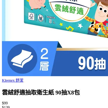
Kleenex 舒潔
雲絨舒適抽取衛生紙 90抽X8包
$99
$139