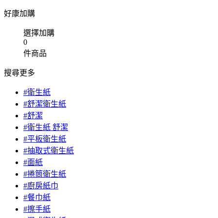
好康加購
選擇加購
0
件商品
搜尋更多
#衛生紙
#舒潔衛生紙
#舒潔
#衛生紙 舒潔
#平板衛生紙
#抽取式衛生紙
#面紙
#捲筒衛生紙
#廚房紙巾
#餐巾紙
#擦手紙