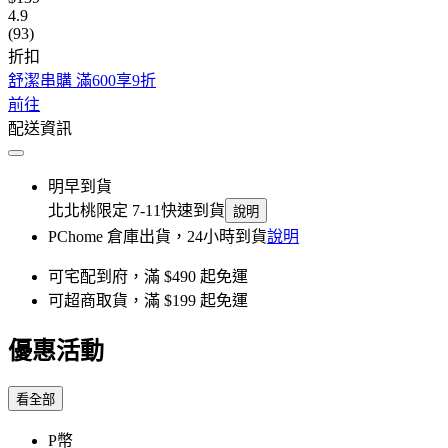
4.9
(93)
折扣
舒潔串購 滿600享9折
前往
配送資訊
明早到貨
北北桃限定 7-11快速到貨
說明
PChome 倉庫出貨，24小時到貨
說明
可宅配到府，滿 $490 起免運
可超商取貨，滿 $199 起免運
優惠活動
看全部
P幣