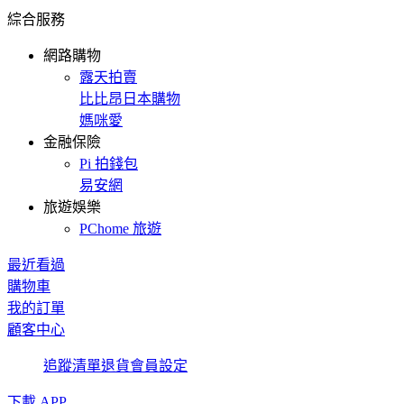
綜合服務
網路購物
露天拍賣
比比昂日本購物
媽咪愛
金融保險
Pi 拍錢包
易安網
旅遊娛樂
PChome 旅遊
最近看過
購物車
我的訂單
顧客中心
追蹤清單
退貨
會員設定
下載 APP