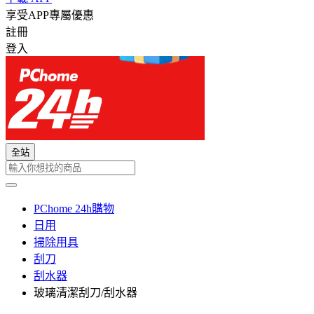
享受APP專屬優惠
註冊
登入
全站
PChome 24h購物
日用
掃除用具
刮刀
刮水器
玻璃清潔刮刀/刮水器