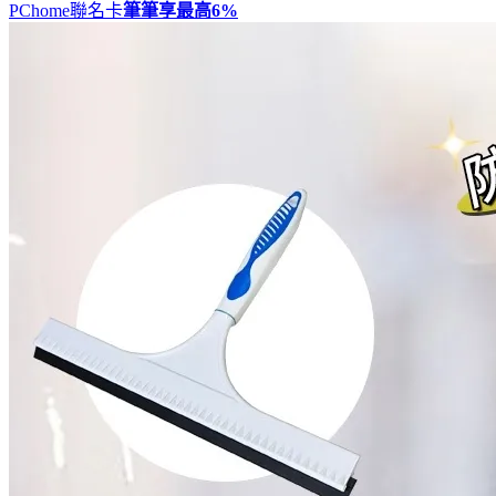
PChome聯名卡
筆筆享最高
6%