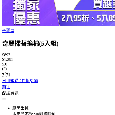
奇麗屋
奇麗掃替換棉(5入組)
$893
$1,295
5.0
(2)
折扣
日用箱購 2件折$100
前往
配送資訊
廠商出貨
本商品不受24h到貨限制