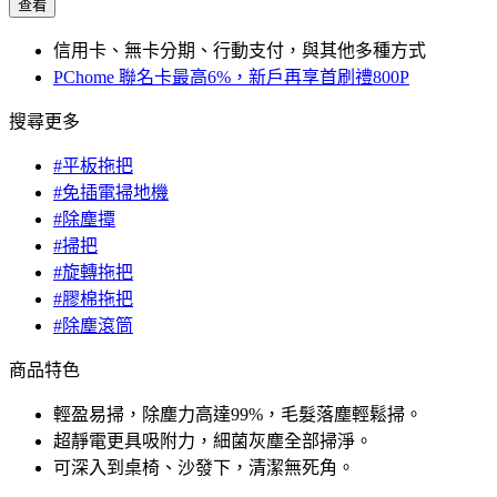
查看
信用卡、無卡分期、行動支付，與其他多種方式
PChome 聯名卡最高6%，新戶再享首刷禮800P
搜尋更多
#平板拖把
#免插電掃地機
#除塵撢
#掃把
#旋轉拖把
#膠棉拖把
#除塵滾筒
商品特色
輕盈易掃，除塵力高達99%，毛髮落塵輕鬆掃。
超靜電更具吸附力，細菌灰塵全部掃淨。
可深入到桌椅、沙發下，清潔無死角。