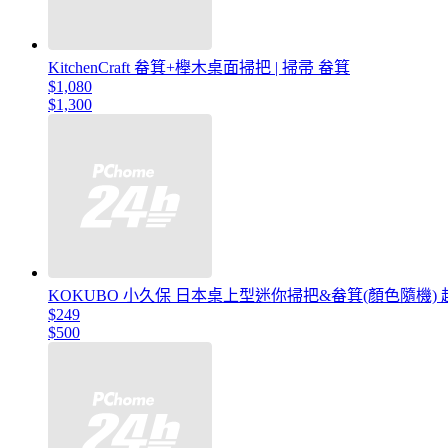
KitchenCraft 畚箕+櫸木桌面掃把 | 掃帚 畚箕
$1,080
$1,300
KOKUBO 小久保 日本桌上型迷你掃把&畚箕(顏色隨機) 
$249
$500