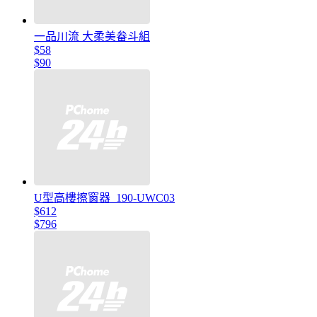
一品川流 大柔美畚斗組
$58
$90
U型高樓擦窗器_190-UWC03
$612
$796