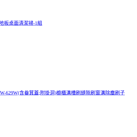
後地板桌面清潔掃-1組
-629W(含畚箕蓋;附掛洞)櫥櫃溝槽刷縫隙刷窗溝除塵刷子