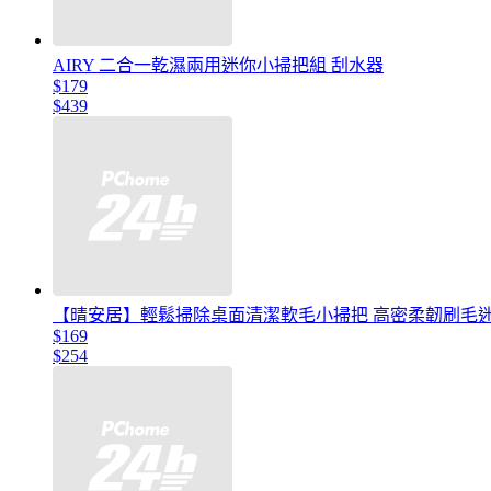
AIRY 二合一乾濕兩用迷你小掃把組 刮水器
$179
$439
【晴安居】輕鬆掃除桌面清潔軟毛小掃把 高密柔韌刷毛迷
$169
$254