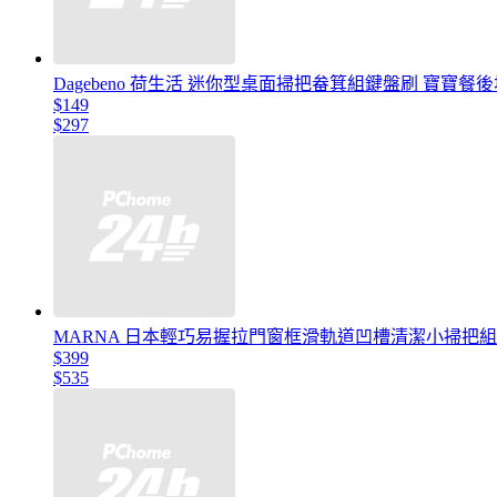
Dagebeno 荷生活 迷你型桌面掃把畚箕組鍵盤刷 寶寶餐
$149
$297
MARNA 日本輕巧易握拉門窗框滑軌道凹槽清潔小掃把組W
$399
$535