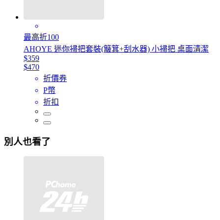
最高折100
AHOYE 迷你掃把套裝(簸箕+刮水器) 小掃把 桌面清潔
$359
$470
折價券
P幣
折扣
別人也看了