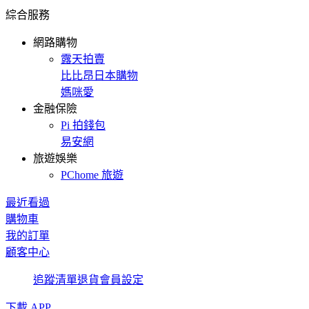
綜合服務
網路購物
露天拍賣
比比昂日本購物
媽咪愛
金融保險
Pi 拍錢包
易安網
旅遊娛樂
PChome 旅遊
最近看過
購物車
我的訂單
顧客中心
追蹤清單
退貨
會員設定
下載 APP