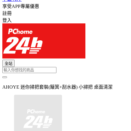
享受APP專屬優惠
註冊
登入
全站
AHOYE 迷你掃把套裝(簸箕+刮水器) 小掃把 桌面清潔