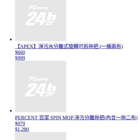
【APEX】淨污水分離式旋轉可拆拖把 (一桶兩布)
$660
$999
PERCENT 百潔 SPIN MOP 淨污分離拖把(內含一拖二布)
$979
$1,280