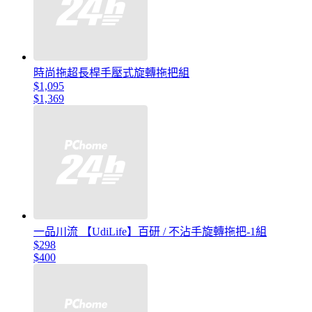
時尚拖超長桿手壓式旋轉拖把組
$1,095
$1,369
一品川流 【UdiLife】百研 / 不沾手旋轉拖把-1組
$298
$400