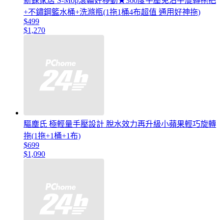
新錸家居 S-Mop滾輪好移動★360度手壓免沾手旋轉拖把
+不鏽鋼籃水桶+洗滌瓶(1拖1桶4布超值 通用好神拖)
$499
$1,270
驅塵氏 極輕量手壓設計 脫水效力再升級小蘋果輕巧旋轉
拖(1拖+1桶+1布)
$699
$1,090