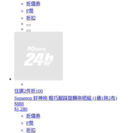
折價券
P幣
折扣
任選2件折100
Supamop 好神拖 輕巧腳踩旋轉拖把組 (1桶1拖2布)
$888
$1,280
折價券
P幣
折扣