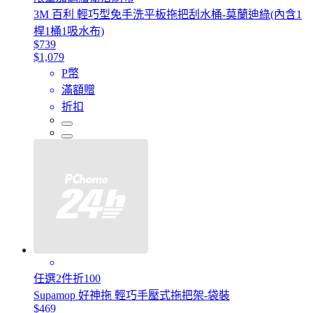
3M 百利 輕巧型免手洗平板拖把刮水桶-莫蘭迪綠(內含1
桿1桶1吸水布)
$739
$1,079
P幣
滿額贈
折扣
任選2件折100
Supamop 好神拖 輕巧手壓式拖把架-袋裝
$469