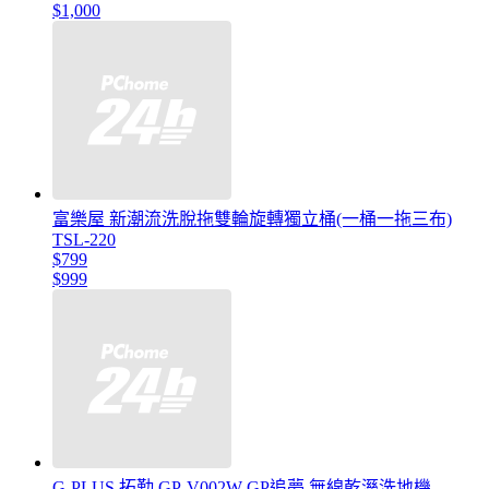
$1,000
富樂屋 新潮流洗脫拖雙輪旋轉獨立桶(一桶一拖三布)
TSL-220
$799
$999
G-PLUS 拓勤 GP-V002W GP追夢 無線乾溼洗地機