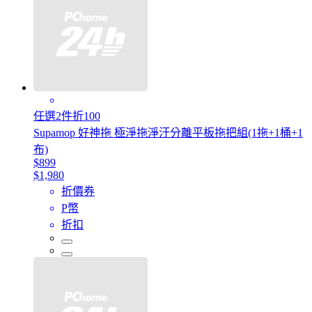
任選2件折100
Supamop 好神拖 極淨拖淨汙分離平板拖把組(1拖+1桶+1
布)
$899
$1,980
折價券
P幣
折扣