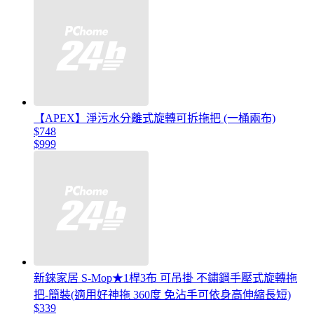
【APEX】淨污水分離式旋轉可拆拖把 (一桶兩布)
$748
$999
新錸家居 S-Mop★1桿3布 可吊掛 不鏽鋼手壓式旋轉拖
把-簡裝(適用好神拖 360度 免沾手可依身高伸縮長短)
$339