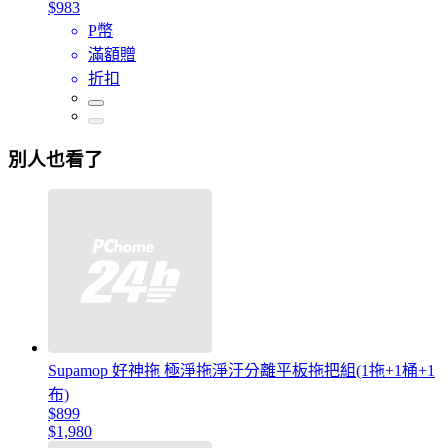
$983
P幣
滿額贈
折扣
別人也看了
Supamop 好神拖 極淨拖淨汙分離平板拖把組(1拖+1桶+1
布)
$899
$1,980