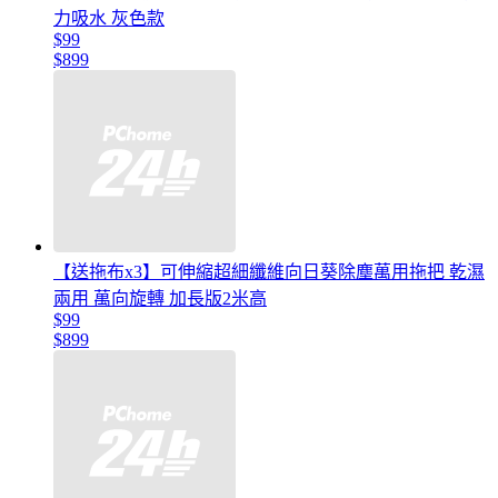
力吸水 灰色款
$99
$899
【送拖布x3】可伸縮超細纖維向日葵除塵萬用拖把 乾濕
兩用 萬向旋轉 加長版2米高
$99
$899