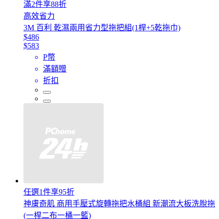
滿2件享88折
高效省力
3M 百利 乾濕兩用省力型拖把組(1桿+5乾拖巾)
$486
$583
P幣
滿額贈
折扣
任選1件享95折
神膚奇肌 商用手壓式旋轉拖把水桶組 新潮流大板洗脫拖
(一桿二布一桶一籃)