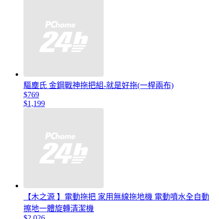
驅塵氏 金鋼戰神拖把組-就是好拖(一桿兩布)
$769
$1,199
【木之源 】電動拖把 家用無線拖地機 電動噴水全自動
擦地一體旋轉清潔機
$2,026