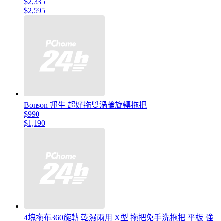
$2,335
$2,595
Bonson 邦生 超好拖雙渦輪旋轉拖把
$990
$1,190
4塊拖布360旋轉 乾濕兩用 X型 拖把免手洗拖把 平板 強