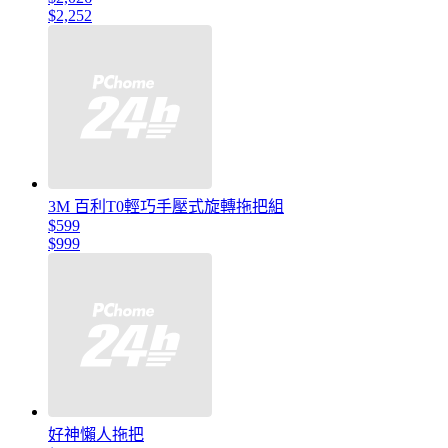
$2,252
3M 百利T0輕巧手壓式旋轉拖把組
$599
$999
好神懶人拖把