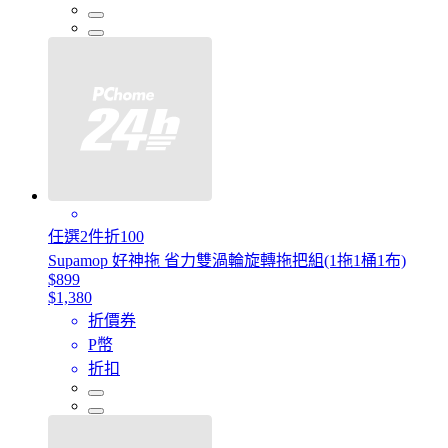
任選2件折100
Supamop 好神拖 省力雙渦輪旋轉拖把組(1拖1桶1布)
$899
$1,380
折價券
P幣
折扣