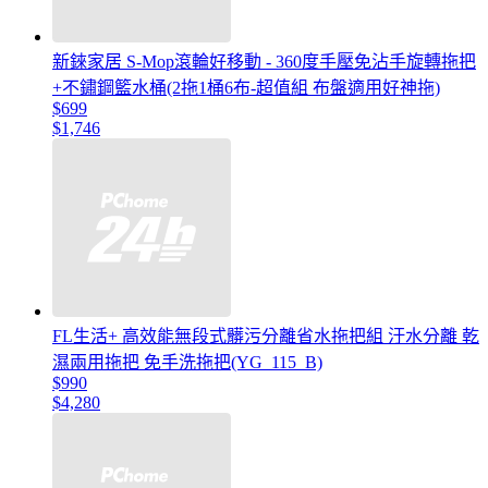
新錸家居 S-Mop滾輪好移動 - 360度手壓免沾手旋轉拖把
+不鏽鋼籃水桶(2拖1桶6布-超值組 布盤適用好神拖)
$699
$1,746
FL生活+ 高效能無段式髒污分離省水拖把組 汙水分離 乾
濕兩用拖把 免手洗拖把(YG_115_B)
$990
$4,280