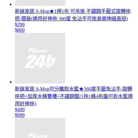
新錸家居 S-Mop★1桿1布 可吊掛 不鏽鋼手壓式旋轉拖
把-簡裝(適用好神拖 360度 免沾手可依身高伸縮長短)
$299
$800
新錸家居 S-Mop可分離脫水籃★360度手壓免沾手-旋轉
拖把+加厚水桶雙槽+不鏽鋼籃(1拖1桶4布盤可拆水藍適
用好神拖)
$499
$999