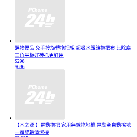
選物優品 免手擰旋轉拖把組 超吸水纖維拖把布 比除塵
三角平板好神托更好用
$298
$696
【木之源 】電動拖把 家用無線拖地機 電動全自動擦地
一體旋轉清潔機