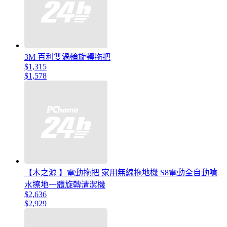
3M 百利雙渦輪旋轉拖把
$1,315
$1,578
【木之源 】電動拖把 家用無線拖地機 S8電動全自動噴
水擦地一體旋轉清潔機
$2,636
$2,929