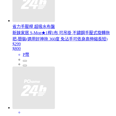
省力手壓桿 超吸水布盤
新錸家居 S-Mop★1桿1布 可吊掛 不鏽鋼手壓式旋轉拖
把-簡裝(適用好神拖 360度 免沾手可依身高伸縮長短)
$299
$800
P幣