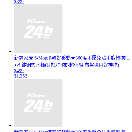
$399
新錸家居 S-Mop滾輪好移動★360度手壓免沾手旋轉拖把
+不鏽鋼籃水桶(1拖1桶4布-超值組 布盤適用好神拖)
$499
$1,252