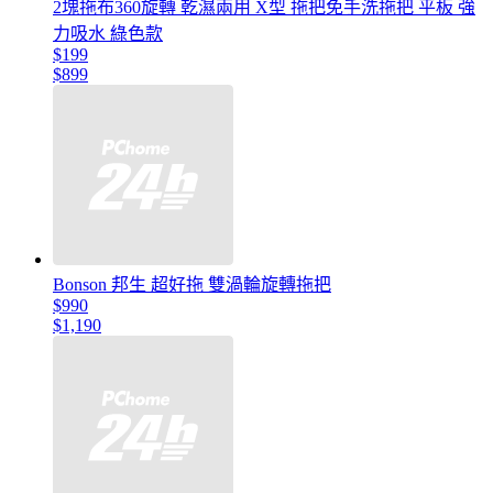
2塊拖布360旋轉 乾濕兩用 X型 拖把免手洗拖把 平板 強
力吸水 綠色款
$199
$899
Bonson 邦生 超好拖 雙渦輪旋轉拖把
$990
$1,190