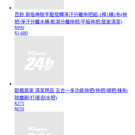
百鈴 易指神脫手壓旋轉淨汙分離拖把組-1桿1桶1布(拖
把/淨汙分離水桶/乾濕分離拖把/平板拖把/居家清潔)
$990
$1,680
歐楓居家 清潔用品 五合一多功能拖把(拖把/掃把/抹布/
除塵刷/打掃/刮水把)
$275
$650