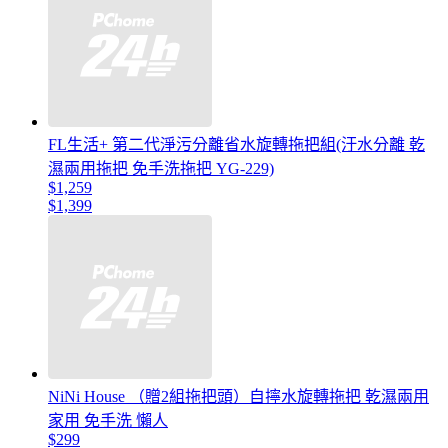
FL生活+ 第二代淨污分離省水旋轉拖把組(汙水分離 乾
濕兩用拖把 免手洗拖把 YG-229)
$1,259
$1,399
NiNi House （贈2組拖把頭）自擰水旋轉拖把 乾濕兩用
家用 免手洗 懶人
$299