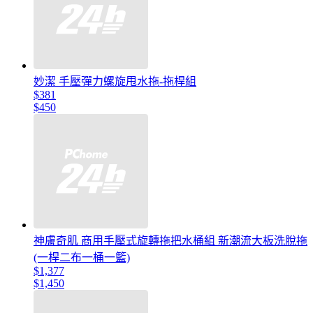
妙潔 手壓彈力螺旋甩水拖-拖桿組
$381
$450
神膚奇肌 商用手壓式旋轉拖把水桶組 新潮流大板洗脫拖
(一桿二布一桶一籃)
$1,377
$1,450