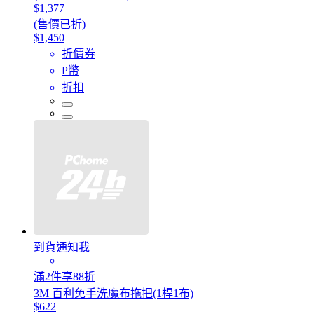
$1,377
(售價已折)
$1,450
折價券
P幣
折扣
到貨通知我
滿2件享88折
3M 百利免手洗魔布拖把(1桿1布)
$622