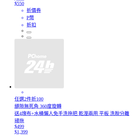
$550
折價券
P幣
折扣
任選2件折100
縫隙無死角 360度旋轉
送4塊布+水桶懶人免手洗拖把 乾溼兩用 平板 洗脫分離
掃拖
$499
$1,399