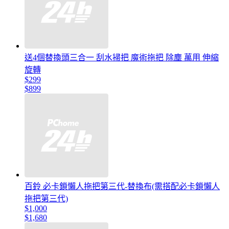
送4個替換頭三合一 刮水掃把 魔術拖把 除塵 萬用 伸縮
旋轉
$299
$899
百鈴 必卡鎖懶人拖把第三代-替換布(需搭配必卡鎖懶人
拖把第三代)
$1,000
$1,680