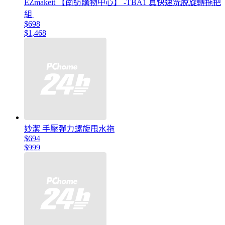
EZmakeit 【南紡購物中心】 -TBA1 真快速洗脫旋轉拖把
組
$698
$1,468
妙潔 手壓彈力螺旋甩水拖
$694
$999