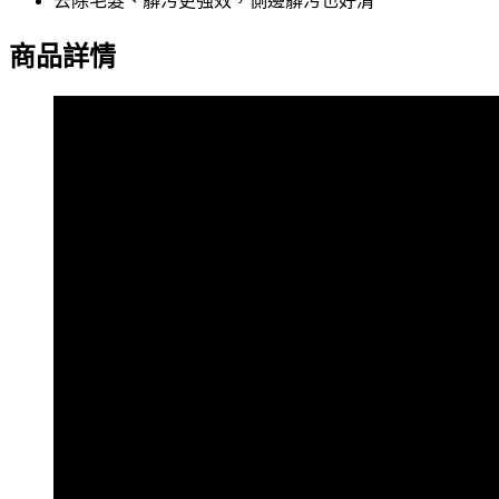
去除毛髮、髒污更強效，側邊髒污也好清
商品詳情