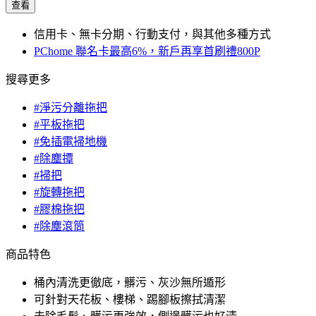
查看
信用卡、無卡分期、行動支付，與其他多種方式
PChome 聯名卡最高6%，新戶再享首刷禮800P
搜尋更多
#淨污分離拖把
#平板拖把
#免插電掃地機
#除塵撢
#掃把
#旋轉拖把
#膠棉拖把
#除塵滾筒
商品特色
桶內清洗更徹底，髒污、灰沙無所遁形
可針對天花板、樓梯、踢腳板擦拭清潔