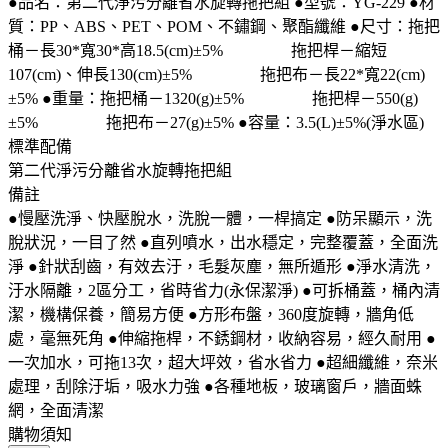
●品名：第二代淨污分離省水旋轉拖把組 ●型號：YG-229 ●材
質：PP、ABS、PET、POM、不鏽鋼、聚酯纖維 ●尺寸：拖把
桶－長30*寬30*高18.5(cm)±5% 拖把桿－縮短
107(cm)、伸長130(cm)±5% 拖把布－長22*寬22(cm)
±5% ●重量：拖把桶－1320(g)±5% 拖把桿－550(g)
±5% 拖把布－27(g)±5% ●容量：3.5(L)±5%(淨水區)
標準配備
第二代淨污分離省水旋轉拖把組
備註
●慢壓洗淨、快壓脫水，洗脫一體，一桿搞定 ●防呆顯示，洗
脫狀況，一目了然 ●直列噴水，出水穩定，完整覆蓋，全面洗
淨 ●針狀刮齒，有效去汙，毛髮灰塵，無所遁形 ●淨水清洗，
汙水隔離，2區分工，省時省力(永保潔淨) ●可拆桶蓋，桶內清
潔，機構保養，簡易方便 ●方形布盤，360度旋轉，牆角低
處，毫無死角 ●伸縮拖桿，不銹鋼材，收納容易，經久耐用 ●
一次加水，可拖13次，超大坪效，省水省力 ●超細纖維，奈米
處理，刮除汙垢，吸水力強 ●各種地板，玻璃窗戶，牆面蛛
網，全面清潔
購物須知