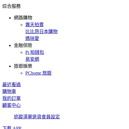
綜合服務
網路購物
露天拍賣
比比昂日本購物
媽咪愛
金融保險
Pi 拍錢包
易安網
旅遊娛樂
PChome 旅遊
最近看過
購物車
我的訂單
顧客中心
追蹤清單
退貨
會員設定
下載 APP