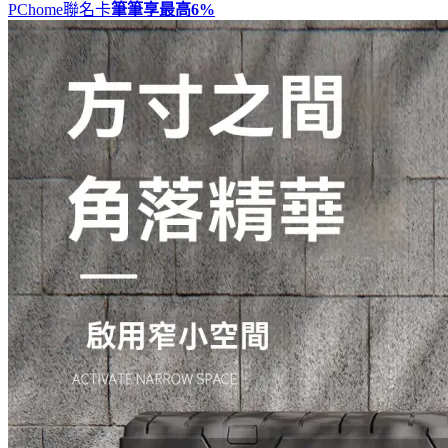
PChome聯名卡
筆筆享最高
6%