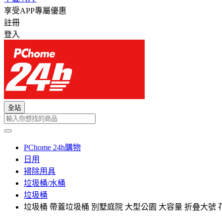
享受APP專屬優惠
註冊
登入
全站
PChome 24h購物
日用
掃除用具
垃圾桶/水桶
垃圾桶
垃圾桶 帶蓋垃圾桶 別墅庭院 大型公園 大容量 折叠大號 花