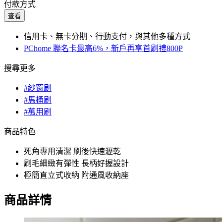
付款方式
查看
信用卡、無卡分期、行動支付，與其他多種方式
PChome 聯名卡最高6%，新戶再享首刷禮800P
搜尋更多
#紗窗刷
#馬桶刷
#萬用刷
商品特色
死角專用清潔 刷後快速瀝乾
刷毛細緻有彈性 長柄好握設計
極簡直立式收納 附通風收納座
商品詳情