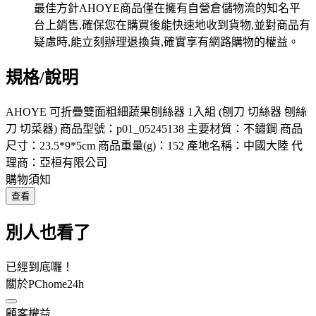
規格/說明
AHOYE 可折疊雙面粗細蔬果刨絲器 1入組 (刨刀 切絲器 刨絲
刀 切菜器) 商品型號：p01_05245138 主要材質：不鏽鋼 商品
尺寸：23.5*9*5cm 商品重量(g)：152 產地名稱：中國大陸 代
理商：亞桓有限公司
購物須知
查看
別人也看了
已經到底囉！
關於PChome24h
顧客權益