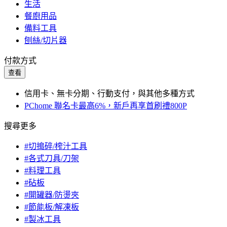
生活
餐廚用品
備料工具
刨絲/切片器
付款方式
查看
信用卡、無卡分期、行動支付，與其他多種方式
PChome 聯名卡最高6%，新戶再享首刷禮800P
搜尋更多
#切搗碎/榨汁工具
#各式刀具/刀架
#料理工具
#砧板
#開罐器/防燙夾
#節能板/解凍板
#製冰工具