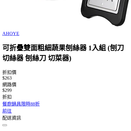
AHOYE
可折疊雙面粗細蔬果刨絲器 1入組 (刨刀
切絲器 刨絲刀 切菜器)
折扣價
$263
網路價
$299
折扣
餐廚鍋具限時88折
前往
配送資訊