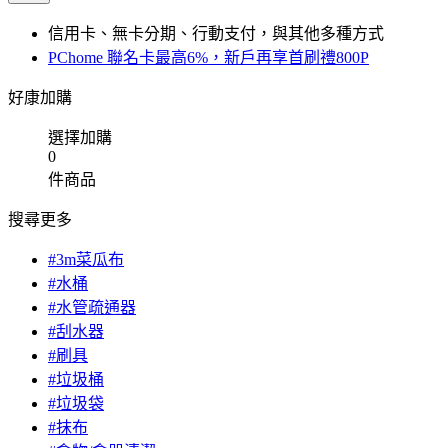
信用卡、無卡分期、行動支付，與其他多種方式
PChome 聯名卡最高6%，新戶再享首刷禮800P
好康加購
選擇加購
0
件商品
搜尋更多
#3m菜瓜布
#水桶
#水管疏通器
#刮水器
#刷具
#垃圾桶
#垃圾袋
#抹布