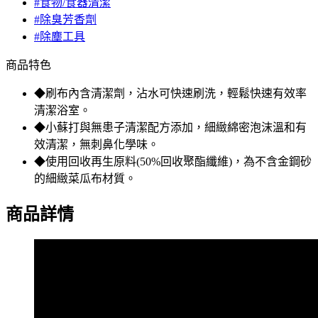
#食物/食器清潔
#除臭芳香劑
#除塵工具
商品特色
◆刷布內含清潔劑，沾水可快速刷洗，輕鬆快速有效率
清潔浴室。
◆小蘇打與無患子清潔配方添加，細緻綿密泡沫溫和有
效清潔，無刺鼻化學味。
◆使用回收再生原料(50%回收聚酯纖維)，為不含金鋼砂
的細緻菜瓜布材質。
商品詳情